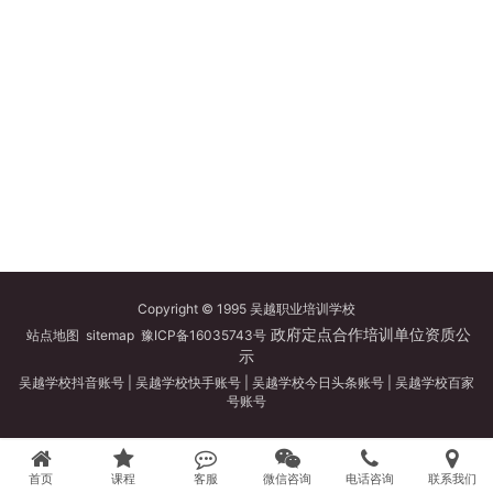
Copyright © 1995 吴越职业培训学校
政府定点合作培训单位资质公
站点地图
sitemap
豫ICP备16035743号
示
吴越学校抖音账号
|
吴越学校快手账号
|
吴越学校今日头条账号
|
吴越学校百家
号账号
首页
课程
客服
微信咨询
电话咨询
联系我们