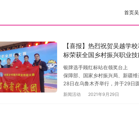
首页
吴
【喜报】热烈祝贺吴越学校
标荣获全国乡村振兴职业技
银牌选手顾红标站在领奖台上 
保障部、国家乡村振兴局、新疆维
28日在乌鲁木齐举行，并于29
吴越职业培训学校与濮阳技师学院
新闻活动
2021年9月29日
学生组第二名并摘得银牌！ 河南
孙慧玲校长给获奖选手顾红标点赞
&n…