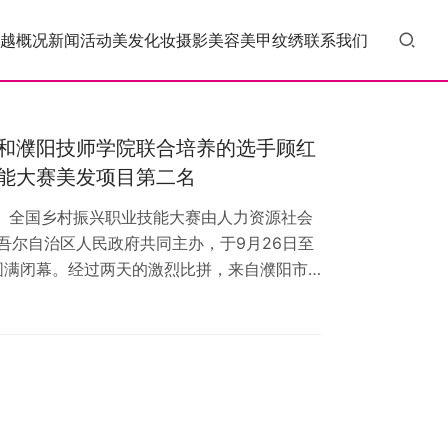
越概况
新闻活动
美发
化妆
摄影
美容
美甲
纹绣
联系我们
和濮阳技师学院联合培养的选手顾红
能大赛美发项目第二名
全国乡村振兴职业技能大赛由人力资源社会
吾尔自治区人民政府共同主办，于9月26日至
日圆满闭幕。经过两天的激烈比拼，来自濮阳市
联合办学培养的参赛选手顾红标荣获美发项目
省职业技能鉴定指导中心任海军主任、吴越学校
 顾红标获奖后接受记者采访 顾红标在赛场上