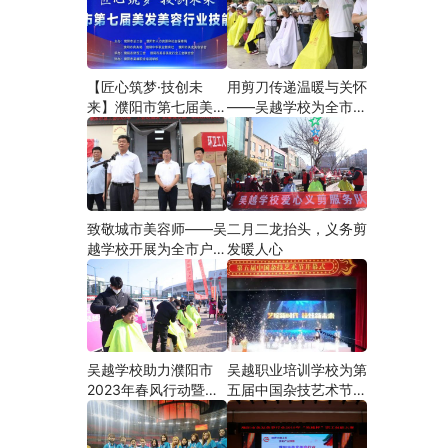
【匠心筑梦·技创未
用剪刀传递温暖与关怀
来】濮阳市第七届美发
——吴越学校为全市户
美容行业技能大赛在市
外劳动者爱心义剪
工人文化宫隆重举行
致敬城市美容师——吴
二月二龙抬头，义务剪
越学校开展为全市户外
发暖人心
劳动者爱心义剪活动
吴越学校助力濮阳市
吴越职业培训学校为第
2023年春风行动暨就
五届中国杂技艺术节加
业援助月”首场新春招
油添彩
聘会活动