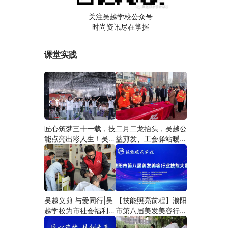
关注吴越学校公众号
时尚资讯尽在掌握
课堂实践
匠心筑梦三十一载，技
二月二龙抬头，吴越公
能点亮出彩人生！吴越
益剪发、工会驿站暖人
学校2026年学员学习
心——义务剪发情暖户
成果汇报会圆满成功！
外劳动者
吴越义剪 与爱同行|吴
【技能照亮前程】濮阳
越学校为市社会福利院
市第八届美发美容行业
爱心义剪
技能大赛圆满闭幕