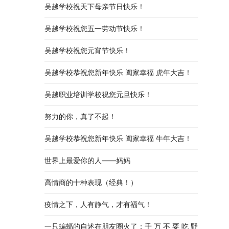
吴越学校祝天下母亲节日快乐！
吴越学校祝您五一劳动节快乐！
吴越学校祝您元宵节快乐！
吴越学校恭祝您新年快乐 阖家幸福 虎年大吉！
吴越职业培训学校祝您元旦快乐！
努力的你，真了不起！
吴越学校恭祝您新年快乐 阖家幸福 牛年大吉！
世界上最爱你的人——妈妈
高情商的十种表现（经典！）
疫情之下，人有静气，才有福气！
一只蝙蝠的自述在朋友圈火了：千 万 不 要 吃 野