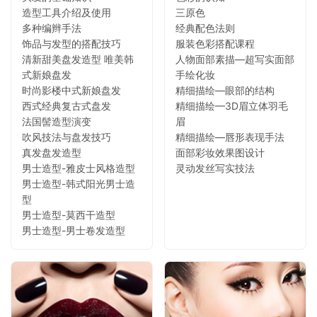
造型工具介绍及使用
三原色
多种编辫手法
经典配色法则
饰品与发型的搭配技巧
服装色彩搭配课程
清新甜美盘发造型 唯美韩
人物面部素描—超写实面部
式新娘盘发
手绘化妆
时尚影楼中式新娘盘发
精细描绘—眼部的结构
西式经典复古式盘发
精细描绘—3D眉立体羽毛
法国髻造型演变
眉
吹风技法与盘发技巧
精细描绘—唇形表现手法
真发盘发造型
面部彩妆效果图设计
男士造型-雅皮士风格造型
灵动发丝写实技法
男士造型-韩式阳光男士造
型
男士造型-莫西干造型
男士造型-男士卷发造型