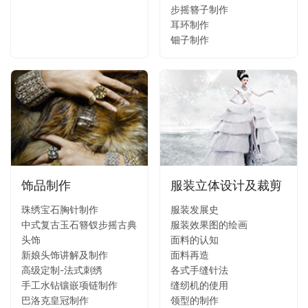
步摇簪子制作
耳环制作
钿子制作
饰品制作
服装立体设计及裁剪
珠绣宝石胸针制作
服装发展史
中式复古玉石簪钗步摇古典
服装效果图的绘画
头饰
面料的认知
新娘头饰讲解及制作
面料再造
高级定制-法式刺绣
各式手缝针法
手工水钻镶嵌项链制作
缝纫机的使用
巴洛克皇冠制作
领型的制作