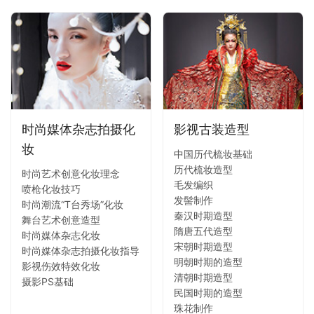
时尚媒体杂志拍摄化
影视古装造型
妆
中国历代梳妆基础
历代梳妆造型
时尚艺术创意化妆理念
毛发编织
喷枪化妆技巧
发髻制作
时尚潮流“T台秀场”化妆
秦汉时期造型
舞台艺术创意造型
隋唐五代造型
时尚媒体杂志化妆
宋朝时期造型
时尚媒体杂志拍摄化妆指导
明朝时期的造型
影视伤效特效化妆
清朝时期造型
摄影PS基础
民国时期的造型
珠花制作