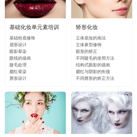
基础化妆单元素培训
矫形化妆
基础粉底修饰
立体底妆的画法
眉形设计
立体鼻型修饰
眼影晕染
眼形的矫正
眼线的描画
不同睫毛的使用方法
睫毛处理
结构式眼影的描画
腮红晕染
腮红与阴影的衔接
唇形设计
不同唇形的矫正方法