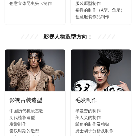
创意立体昆虫头卡制作
服装原型制作
裙撑的制作（A型、鱼尾）
创意服装作品制作
影视人物造型方向：
影视古装造型
毛发制作
中国历代梳妆基础
半发套的制作
历代梳妆造型
美人尖的制作
发髻制作
鬓角的制作及粘贴
秦汉时期的造型
男士胡子分析及制作