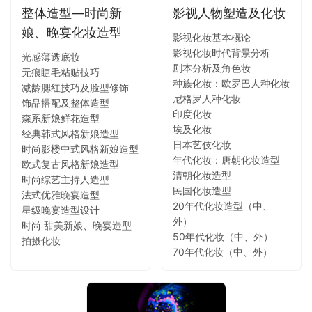
整体造型—时尚新
影视人物塑造及化妆
娘、晚宴化妆造型
影视化妆基本概论
影视化妆时代背景分析
光感薄透底妆
剧本分析及角色妆
无痕睫毛粘贴技巧
种族化妆：欧罗巴人种化妆
减龄腮红技巧及脸型修饰
尼格罗人种化妆
饰品搭配及整体造型
印度化妆
森系新娘鲜花造型
埃及化妆
经典韩式风格新娘造型
日本艺伎化妆
时尚影楼中式风格新娘造型
年代化妆：唐朝化妆造型
欧式复古风格新娘造型
清朝化妆造型
时尚综艺主持人造型
民国化妆造型
法式优雅晚宴造型
20年代化妆造型（中、
星级晚宴造型设计
外）
时尚 甜美新娘、晚宴造型
50年代化妆（中、外）
拍摄化妆
70年代化妆（中、外）