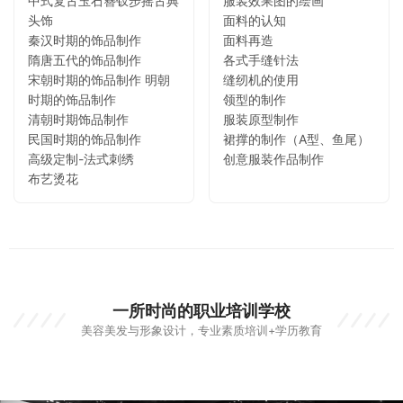
中式复古玉石簪钗步摇古典
服装效果图的绘画
头饰
面料的认知
秦汉时期的饰品制作
面料再造
隋唐五代的饰品制作
各式手缝针法
宋朝时期的饰品制作 明朝
缝纫机的使用
时期的饰品制作
领型的制作
清朝时期饰品制作
服装原型制作
民国时期的饰品制作
裙撑的制作（A型、鱼尾）
高级定制-法式刺绣
创意服装作品制作
布艺烫花
一所时尚的职业培训学校
美容美发与形象设计，专业素质培训+学历教育