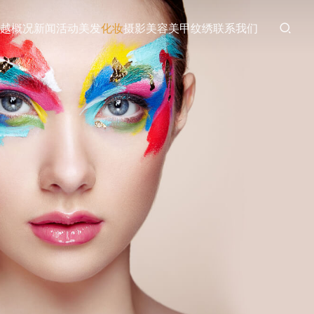
越概况
新闻活动
美发
化妆
摄影
美容
美甲
纹绣
联系我们