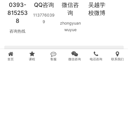
0393-
QQ咨询
微信咨
吴越学
815253
询
校微博
113776039
8
9
zhongyuan
wuyue
咨询热线
本校为政府定点正规培训机构，完整官方资质查
看：
濮阳市吴越职业培训学校官方资质公示
首页
课程
客服
微信咨询
电话咨询
联系我们
Copyright © 1995 吴越职业培训学校
政府定点合作培训单位资质公
站点地图
sitemap
豫ICP备16035743号
示
吴越学校抖音账号
|
吴越学校快手账号
|
吴越学校今日头条账号
|
吴越学校百家
号账号