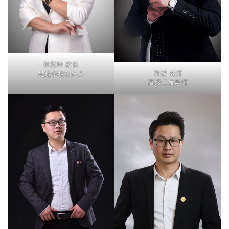
孙慧玲 校长
孙波 老师
吴越学校创始人
高级美发导师