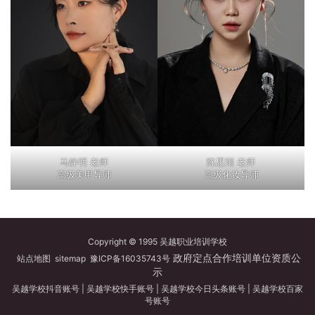
马静明 老师
陈思雨 老师
高级美甲导师
高级化妆导师
Copyright © 1995 吴越职业培训学校
政府定点合作培训单位资质公
站点地图
sitemap
豫ICP备16035743号
示
吴越学校抖音账号
|
吴越学校快手账号
|
吴越学校今日头条账号
|
吴越学校百家
号账号