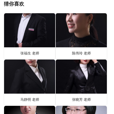
猜你喜欢
张福生 老师
陈伟玲 老师
马静明 老师
张晓芳 老师