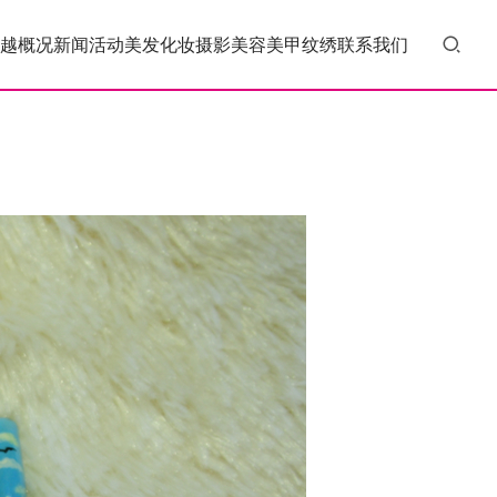
越概况
新闻活动
美发
化妆
摄影
美容
美甲
纹绣
联系我们