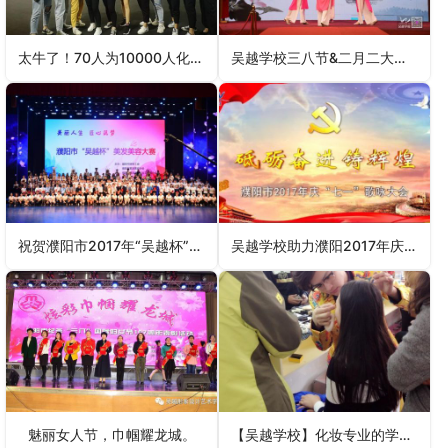
太牛了！70人为10000人化妆！全国关注的盛事你知道吗？
吴越学校三八节&二月二大型公益活动
祝贺濮阳市2017年“吴越杯”美发美容大赛圆满成功
吴越学校助力濮阳2017年庆“七一”歌咏大会
魅丽女人节，巾帼耀龙城。
【吴越学校】化妆专业的学员们正在为“濮阳女企业家年会”精心准备着……