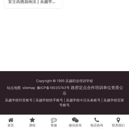
女士高挑眉画法 | 吴越学校纹绣线上课程
Copyright © 1995 吴越职业培训学校
政府定点合作培训单位资质公
站点地图
sitemap
豫ICP备16035743号
示
吴越学校抖音账号
|
吴越学校快手账号
|
吴越学校今日头条账号
|
吴越学校百家
号账号
首页
课程
客服
微信咨询
电话咨询
联系我们