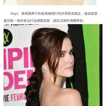
Step3、将两股辫子的发尾缠绕打结并用发夹固定，做成发髻，
最后取一束碎发边拧边绕紧发髻，固定后稍作调整即刻。