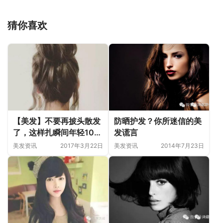
猜你喜欢
【美发】不要再披头散发
防晒护发？你所迷信的美
了，这样扎瞬间年轻10
发谎言
岁！
美发资讯
2017年3月22日
美发资讯
2014年7月23日