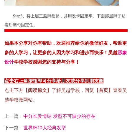
Step3、将上层三股辫盘起，并用发卡固定牢。下面那层辫子贴
着后脑勺固定住。
如果本分享对你有帮助，
欢迎
推荐
给你
的微信好友，
帮
助更
多的人
学习
，
让
更多的人因为学习和进步而快乐！吴越
形象
设计
学校
学
校感
谢您
的支持
与
分享！
点击右上角按钮即可分享给朋友或分享到朋友圈
点击下方
【阅读原文】
了解吴越学校，回复
【首页】
查看吴
越学校微网站。
上一篇：
中分长发情结 发型不可缺少的存在
下一篇：
世界杯10大经典发型