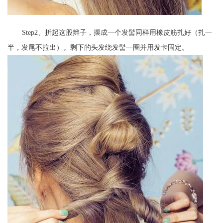
Step2、折起这股辫子，摆成一个发髻同样用橡皮筋扎好（扎一
半，发尾不拉出）。剩下的头发绕发髻一圈并用发卡固定。