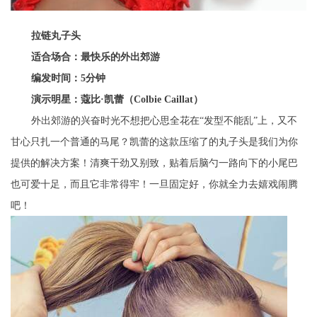
拉链丸子头
适合场合：最快乐的外出郊游
编发时间：5分钟
演示明星：蔻比·凯蕾（Colbie Caillat）
外出郊游的兴奋时光不想把心思全花在“发型不能乱”上，又不
甘心只扎一个普通的马尾？凯蕾的这款压缩了的丸子头是我们为你
提供的解决方案！清爽干劲又别致，贴着后脑勺一路向下的小尾巴
也可爱十足，而且它非常得牢！一旦固定好，你就全力去嬉戏闹腾
吧！