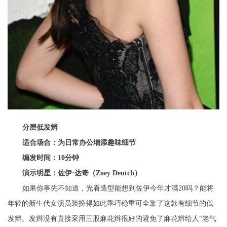
分层低发辫
适合场合：为日常办公增添趣味细节
编发时间：10分钟
演示明星：佐伊·达奇（Zoey Deutch）
如果你事先不知道，光看造型能想到佐伊今年才满20吗？能将
年轻的新生代女演员装扮得如此乖巧稳重可全靠了这款有细节的低
发辫。发辫没有直接采用三股麻花辫很好的避免了麻花辫给人“老气