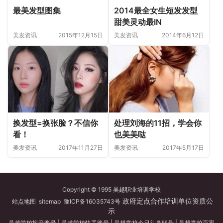
最美发型图集
2014最全女生短发发型
甜美灵动最IN
美发资讯
2015年12月15日
美发资讯
2014年6月12日
换发型=换张脸？不信你
处理刘海的11招，学会你
看！
也美美哒
美发资讯
2017年11月27日
美发资讯
2017年5月17日
Copyright © 1995 吴越职业培训学校
政府定点合作培训单位资质公
站点地图
sitemap
豫ICP备16035743号
示
吴越学校抖音账号
|
吴越学校快手账号
|
吴越学校今日头条账号
|
吴越学校百家