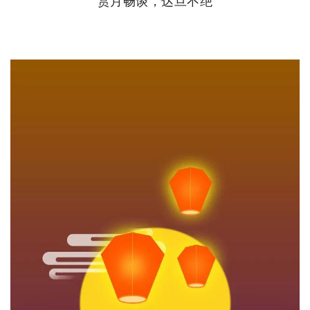
赏月畅谈
，达旦不绝