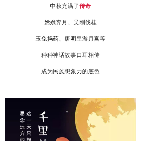
中秋充满了
传奇
嫦娥奔月、吴刚伐桂
玉兔捣药、唐明皇游月宫等
种种神话故事口耳相传
成为民族想象力的底色