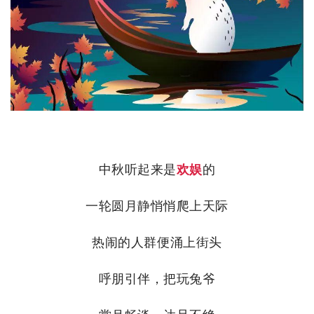
中秋听起来是
欢娱
的
一轮圆月静悄悄爬上天际
热闹的人群便涌上街头
呼朋引伴，把玩兔爷