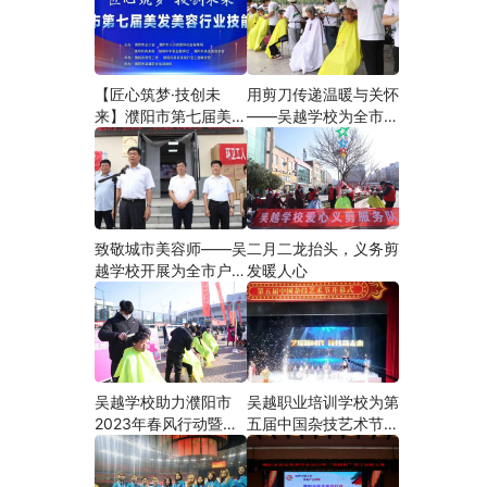
【匠心筑梦·技创未
用剪刀传递温暖与关怀
来】濮阳市第七届美发
——吴越学校为全市户
美容行业技能大赛在市
外劳动者爱心义剪
工人文化宫隆重举行
致敬城市美容师——吴
二月二龙抬头，义务剪
越学校开展为全市户外
发暖人心
劳动者爱心义剪活动
吴越学校助力濮阳市
吴越职业培训学校为第
2023年春风行动暨就
五届中国杂技艺术节加
业援助月”首场新春招
油添彩
聘会活动