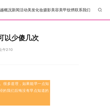
越概况
新闻活动
美发
化妆
摄影
美容
美甲
纹绣
联系我们
可以少傻几次
上午2:10
。
很多道理，如果能早一点知
经的我们后悔没有早点知道的