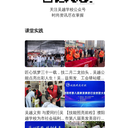
关注吴越学校公众号
时尚资讯尽在掌握
课堂实践
匠心筑梦三十一载，技
二月二龙抬头，吴越公
能点亮出彩人生！吴越
益剪发、工会驿站暖人
学校2026年学员学习
心——义务剪发情暖户
成果汇报会圆满成功！
外劳动者
吴越义剪 与爱同行|吴
【技能照亮前程】濮阳
越学校为市社会福利院
市第八届美发美容行业
爱心义剪
技能大赛圆满闭幕