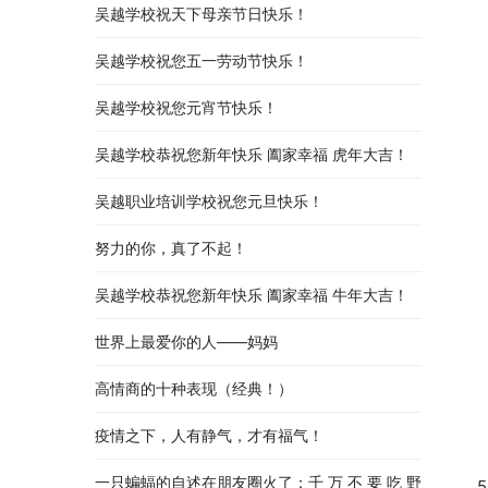
吴越学校祝天下母亲节日快乐！
吴越学校祝您五一劳动节快乐！
吴越学校祝您元宵节快乐！
吴越学校恭祝您新年快乐 阖家幸福 虎年大吉！
吴越职业培训学校祝您元旦快乐！
努力的你，真了不起！
吴越学校恭祝您新年快乐 阖家幸福 牛年大吉！
世界上最爱你的人——妈妈
高情商的十种表现（经典！）
疫情之下，人有静气，才有福气！
一只蝙蝠的自述在朋友圈火了：千 万 不 要 吃 野