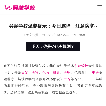
吴越学校温馨提示：今日霜降，注意防寒~
美文共赏
2018年10月23日 上午12:00
明天，你是否已有规划？
欢迎关注吴越职业培训学校，我们专注于艺术
形象设计
专业技能
培训，开设
美发
、
美容
、
化妆
、
摄影
、
美甲
、色彩顾问、
中医
保
健理疗、与技师学院合作开设形象设计
中专
等专业。二十三年成
功教育经验积累，专业教育与素质教育并举，强化店务实战教
学。选择吴越，踏上高薪就业，成功创业直通车。