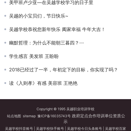
美甲班卢少亚—在吴越学校学习的日子里
吴越的小宝贝们，节日快乐~
吴越学校恭祝您新年快乐 阖家幸福 牛年大吉！
幽默哲理：为什么不能朝三暮四？····
学生感言 美发班 王盼盼
2018已经过了一半，年初定下的目标，你实现了吗？
读《入则孝》有感 美容班 王艳艳
Copyright © 1995 吴越职业培训学校
政府定点合作培训单位资质公
站点地图
sitemap
豫ICP备16035743号
示
吴越学校抖音账号
|
吴越学校快手账号
|
吴越学校今日头条账号
|
吴越学校百家