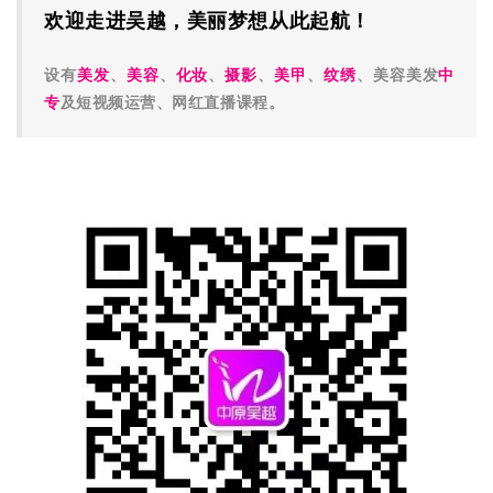
欢迎走进吴越，
美丽梦想从此起航！
设有
美发
、
美容
、
化妆
、
摄影
、
美甲
、
纹绣
、
美容美发
中
专
及短视频运营、网红直播课程。