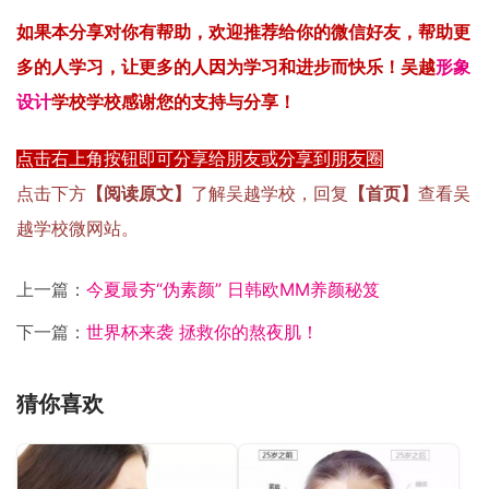
如果本分享对你有帮助，
欢迎
推荐
给你
的微信好友，
帮
助更
多的人
学习
，
让
更多的人因为学习和进步而快乐！吴越
形象
设计
学校
学
校感
谢您
的支持
与
分享！
点击右上角按钮即可分享给朋友或分享到朋友圈
点击下方
【阅读原文】
了解吴越学校，回复
【首页】
查看吴
越学校微网站。
上一篇：
今夏最夯“伪素颜” 日韩欧MM养颜秘笈
下一篇：
世界杯来袭 拯救你的熬夜肌！
猜你喜欢