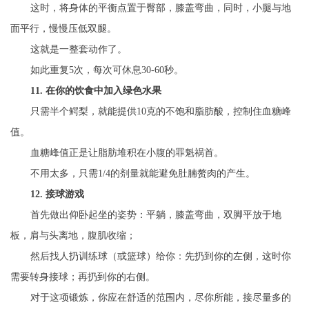
这时，将身体的平衡点置于臀部，膝盖弯曲，同时，小腿与地
面平行，慢慢压低双腿。
这就是一整套动作了。
如此重复5次，每次可休息30-60秒。
11. 在你的饮食中加入绿色水果
只需半个鳄梨，就能提供10克的不饱和脂肪酸，控制住血糖峰
值。
血糖峰值正是让脂肪堆积在小腹的罪魁祸首。
不用太多，只需1/4的剂量就能避免肚腩赘肉的产生。
12. 接球游戏
首先做出仰卧起坐的姿势：平躺，膝盖弯曲，双脚平放于地
板，肩与头离地，腹肌收缩；
然后找人扔训练球（或篮球）给你：先扔到你的左侧，这时你
需要转身接球；再扔到你的右侧。
对于这项锻炼，你应在舒适的范围内，尽你所能，接尽量多的