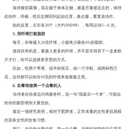
保持腹部紧绷，屈左腿于身体左侧，膝盖尽量接近左肘，保持
此动作，停顿，然后左脚回到起始位置，换右腿，重复该动作。
如此反复，左右各20个（大约30分钟），每周运动5—6 次。
5. 用纤维打败脂肪
每天，你每摄入10克纤维，小腹将少吸收4%的脂肪。
值得庆幸的是，要摄入更多的纤维，并不是非得吞下一盒麦麸
片才行，你可以选择更享受的方式。
比如，吃两个苹果、或半杯斑豆、或一个洋蓟、或两杯西兰
花，这些都可以给你10克的纤维来做瘦腹之用。
6. 在餐馆做第一个点餐的人
当侍者在你身边问询服务时，说一句“我最后一个来”，可能会
给你的腹部增加大量负担。
最近一项研究表明，相对于肥胖者，正常体重的女性更容易模
仿苗条女性的饮食习惯。
所以，当你外出聚会时，第一个点餐，这样你就能使自己甚至