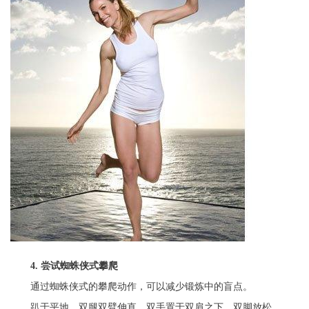
4. 尝试蜘蛛侠式攀爬
通过蜘蛛侠式的攀爬动作，可以减少锻炼中的盲点。
趴于平地，双腿双臂伸直，双手置于双肩之下，双脚放松。