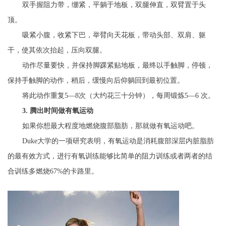
双手握阻力带，绷紧，平躺于地板，双腿伸直，双臂置于头
顶。
吸紧小腹，收紧下巴，举臂向天花板，带动头部、双肩、躯
干，使其依次抬起，压向双腿。
动作尽量要快，并保持脚踝紧贴地板，最终以手触脚，停顿，
保持手触脚的动作，稍后，缓慢向后仰躺回到最初位置。
将此动作重复5—8次（大约花三十分钟），每周锻炼5—6 次。
3. 腾出时间做有氧运动
如果你想最大程度地燃烧腹部脂肪，那就做有氧运动吧。
Duke大学的一项研究表明，有氧运动是消耗腹部深层内脏脂肪
的最有效方式，进行有氧训练能够比简单的阻力训练或者两者的结
合训练多燃烧67%的卡路里。