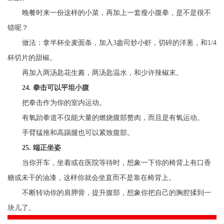
晚餐时来一份这样的小菜，再加上一套瘦小腹拳，是不是很不
错呢？
做法：拿半杯全麦面条，加入3盎司炒小虾，切碎的洋葱，和1/4
杯切片的甜椒。
再加入两汤匙花生酱，两汤匙温水，和少许辣椒末。
24. 拳击可以平坦小腹
把拳击作为你的室内运动。
有氧跆拳道不仅能大量的燃烧腹部赘肉，而且是有氧运动。
手臂猛推和高踢腿也可以紧致腹部。
25. 端正坐姿
当你开车，坐着或在医院等待时，想象一下你的椅背上有口香
糖或未干的油漆，这样你就会坐直而不是靠在椅背上。
不断转动你的肩胛骨，提升腹部，想象你把自己的胸腔揉到一
块儿了。