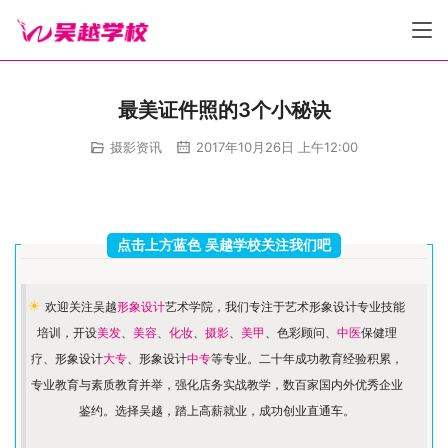
最美证件照的3个小秘诀
摄影资讯
2017年10月26日 上午12:00
点击上方蓝色 吴越学校关注我们吧
☀ 
欢迎关注吴越
形象设计
艺术学院，我们专注于艺术形象设计专业技能
培训，开设
美发
、
美容
、
化妆
、
摄影
、
美甲
、色彩顾问、
中医
保健理
疗、形象设计
大专
、形象设计
中专
等专业。二十年成功教育经验积累，
专业教育与素质教育并举，强化店务实战教学，数百家国内外优秀企业
鉴约。选择吴越，踏上高薪就业，成功创业直通车。