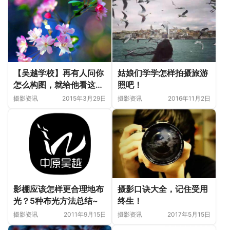
【吴越学校】再有人问你
姑娘们学学怎样拍摄旅游
怎么构图，就给他看这
照吧！
个！
摄影资讯
2015年3月29日
摄影资讯
2016年11月2日
摄影口诀大全，记住受用
影棚应该怎样更合理地布
终生！
光？5种布光方法总结~
摄影资讯
2017年5月15日
摄影资讯
2011年9月15日