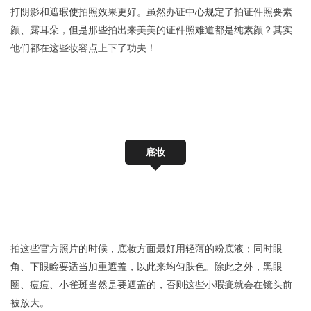
打阴影和遮瑕使拍照效果更好。虽然办证中心规定了拍证件照要素
颜、露耳朵，但是那些拍出来美美的证件照难道都是纯素颜？其实
他们都在这些妆容点上下了功夫！
底妆
拍这些官方照片的时候，底妆方面最好用轻薄的粉底液；同时眼
角、下眼睑要适当加重遮盖，以此来均匀肤色。除此之外，黑眼
圈、痘痘、小雀斑当然是要遮盖的，否则这些小瑕疵就会在镜头前
被放大。