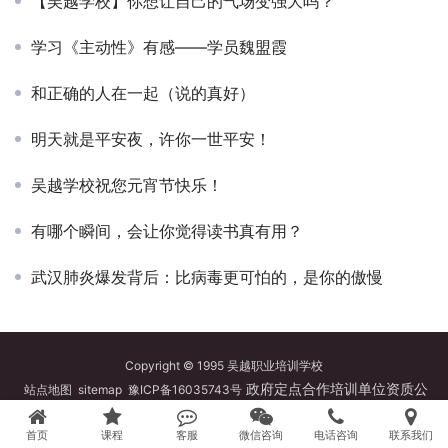
【吴越学校】你想让自己的气场变强大吗？
学习《主动性》有感——学员魏盟霞
和正确的人在一起（说的真好）
明天就是平安夜，许你一世平安！
吴越学校祝您元宵节快乐！
有哪个瞬间，会让你觉得读书真有用？
武汉肺炎爆发背后：比病毒更可怕的，是你的傲慢
Copyright © 1995 吴越职业培训学校
政府定点合作培训单位资质公
站点地图
sitemap
豫ICP备16035743号
示
吴越学校抖音账号
|
吴越学校快手账号
|
吴越学校今日头条账号
|
吴越学校百家
首页
课程
客服
微信咨询
电话咨询
联系我们