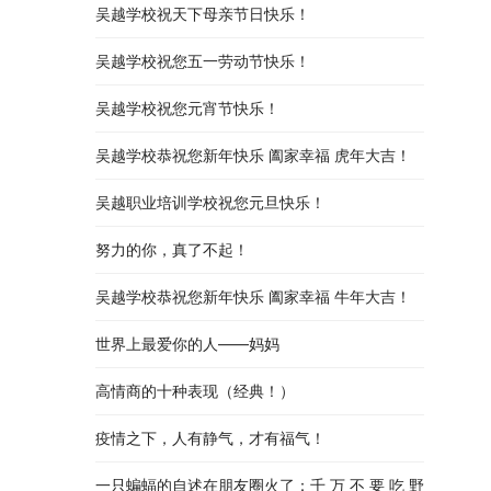
吴越学校祝天下母亲节日快乐！
吴越学校祝您五一劳动节快乐！
吴越学校祝您元宵节快乐！
吴越学校恭祝您新年快乐 阖家幸福 虎年大吉！
吴越职业培训学校祝您元旦快乐！
努力的你，真了不起！
吴越学校恭祝您新年快乐 阖家幸福 牛年大吉！
世界上最爱你的人——妈妈
高情商的十种表现（经典！）
疫情之下，人有静气，才有福气！
一只蝙蝠的自述在朋友圈火了：千 万 不 要 吃 野