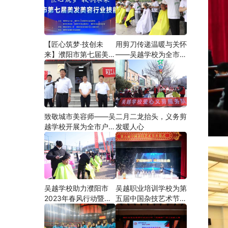
【匠心筑梦·技创未
用剪刀传递温暖与关怀
来】濮阳市第七届美发
——吴越学校为全市户
美容行业技能大赛在市
外劳动者爱心义剪
工人文化宫隆重举行
致敬城市美容师——吴
二月二龙抬头，义务剪
越学校开展为全市户外
发暖人心
劳动者爱心义剪活动
吴越学校助力濮阳市
吴越职业培训学校为第
2023年春风行动暨就
五届中国杂技艺术节加
业援助月”首场新春招
油添彩
聘会活动