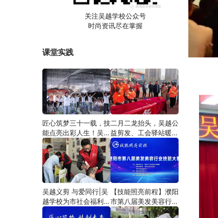
关注吴越学校公众号
时尚资讯尽在掌握
课堂实践
匠心筑梦三十一载，技
二月二龙抬头，吴越公
能点亮出彩人生！吴越
益剪发、工会驿站暖人
学校2026年学员学习
心——义务剪发情暖户
成果汇报会圆满成功！
外劳动者
吴越义剪 与爱同行|吴
【技能照亮前程】濮阳
越学校为市社会福利院
市第八届美发美容行业
爱心义剪
技能大赛圆满闭幕