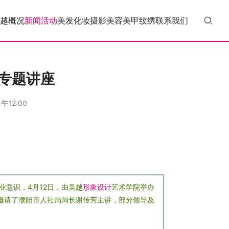
越概况
新闻活动
美发
化妆
摄影
美容
美甲
纹绣
联系我们
业专题讲座
午12:00
意识，4月12日，由吴越
形象设计
艺术学院举办
重邀请了濮阳市人社局局长谢传芳主讲，部分领导及