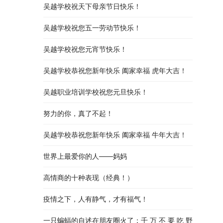
吴越学校祝天下母亲节日快乐！
吴越学校祝您五一劳动节快乐！
吴越学校祝您元宵节快乐！
吴越学校恭祝您新年快乐 阖家幸福 虎年大吉！
吴越职业培训学校祝您元旦快乐！
努力的你，真了不起！
吴越学校恭祝您新年快乐 阖家幸福 牛年大吉！
世界上最爱你的人——妈妈
高情商的十种表现（经典！）
疫情之下，人有静气，才有福气！
一只蝙蝠的自述在朋友圈火了：千 万 不 要 吃 野