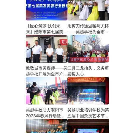
【匠心筑梦·技创未
用剪刀传递温暖与关怀
来】濮阳市第七届美发
——吴越学校为全市户
美容行业技能大赛在市
外劳动者爱心义剪
工人文化宫隆重举行
致敬城市美容师——吴
二月二龙抬头，义务剪
越学校开展为全市户外
发暖人心
劳动者爱心义剪活动
吴越学校助力濮阳市
吴越职业培训学校为第
2023年春风行动暨就
五届中国杂技艺术节加
业援助月”首场新春招
油添彩
聘会活动