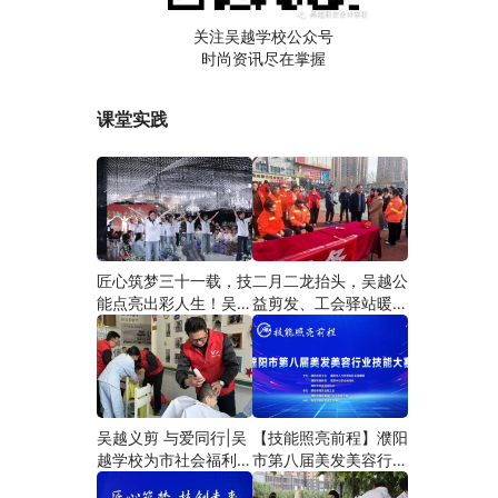
关注吴越学校公众号
时尚资讯尽在掌握
课堂实践
匠心筑梦三十一载，技
二月二龙抬头，吴越公
能点亮出彩人生！吴越
益剪发、工会驿站暖人
学校2026年学员学习
心——义务剪发情暖户
成果汇报会圆满成功！
外劳动者
吴越义剪 与爱同行|吴
【技能照亮前程】濮阳
越学校为市社会福利院
市第八届美发美容行业
爱心义剪
技能大赛圆满闭幕