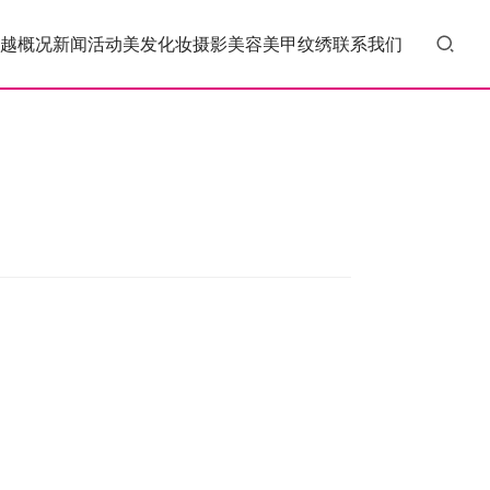
越概况
新闻活动
美发
化妆
摄影
美容
美甲
纹绣
联系我们