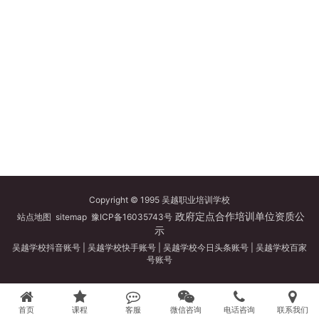
Copyright © 1995 吴越职业培训学校
政府定点合作培训单位资质公
站点地图
sitemap
豫ICP备16035743号
示
吴越学校抖音账号
|
吴越学校快手账号
|
吴越学校今日头条账号
|
吴越学校百家
号账号
首页
课程
客服
微信咨询
电话咨询
联系我们