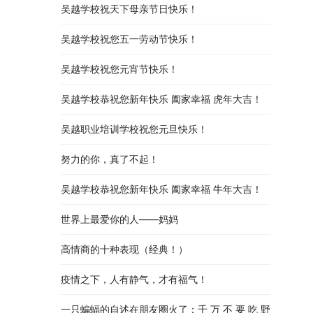
吴越学校祝天下母亲节日快乐！
吴越学校祝您五一劳动节快乐！
吴越学校祝您元宵节快乐！
吴越学校恭祝您新年快乐 阖家幸福 虎年大吉！
吴越职业培训学校祝您元旦快乐！
努力的你，真了不起！
吴越学校恭祝您新年快乐 阖家幸福 牛年大吉！
世界上最爱你的人——妈妈
高情商的十种表现（经典！）
疫情之下，人有静气，才有福气！
一只蝙蝠的自述在朋友圈火了：千 万 不 要 吃 野