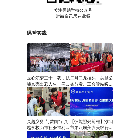
关注吴越学校公众号
时尚资讯尽在掌握
课堂实践
匠心筑梦三十一载，技
二月二龙抬头，吴越公
能点亮出彩人生！吴越
益剪发、工会驿站暖人
学校2026年学员学习
心——义务剪发情暖户
成果汇报会圆满成功！
外劳动者
吴越义剪 与爱同行|吴
【技能照亮前程】濮阳
越学校为市社会福利院
市第八届美发美容行业
爱心义剪
技能大赛圆满闭幕