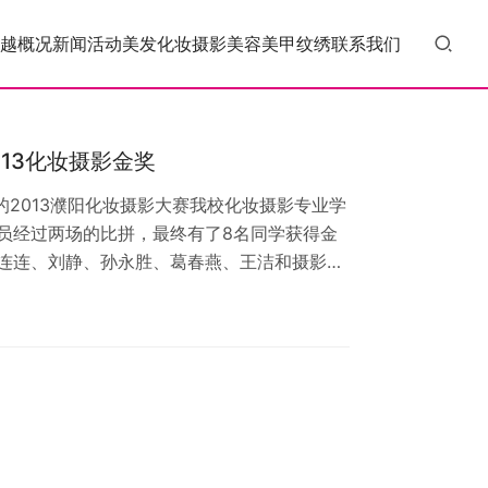
越概况
新闻活动
美发
化妆
摄影
美容
美甲
纹绣
联系我们
13化妆摄影金奖
的2013濮阳化妆摄影大赛我校化妆摄影专业学
员经过两场的比拼，最终有了8名同学获得金
连连、刘静、孙永胜、葛春燕、王洁和摄影专
还有6名同学获得此次大赛的银奖，她们是化
、赵丽杰、曹丽娟