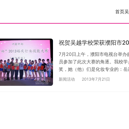
首页
吴
祝贺吴越学校荣获濮阳市20
7月20日上午，濮阳市电视台举办
员参加了此次大赛的角逐。我校学
奖，她（他）们是化妆专业的：岳
业的：杨东升、张利彬、刘洪胜。
新闻活动
2013年7月21日
妆专业的：李海燕、张荣洁、杨芳