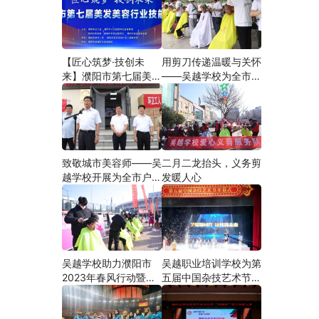
【匠心筑梦·技创未
用剪刀传递温暖与关怀
来】濮阳市第七届美发
——吴越学校为全市户
美容行业技能大赛在市
外劳动者爱心义剪
工人文化宫隆重举行
致敬城市美容师——吴
二月二龙抬头，义务剪
越学校开展为全市户外
发暖人心
劳动者爱心义剪活动
吴越学校助力濮阳市
吴越职业培训学校为第
2023年春风行动暨就
五届中国杂技艺术节加
业援助月”首场新春招
油添彩
聘会活动