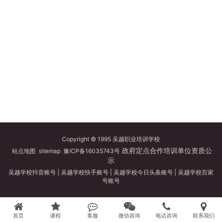
Copyright © 1995 吴越职业培训学校
政府定点合作培训单位资质公
站点地图
sitemap
豫ICP备16035743号
示
吴越学校抖音账号
|
吴越学校快手账号
|
吴越学校今日头条账号
|
吴越学校百家
号账号
首页
课程
客服
微信咨询
电话咨询
联系我们