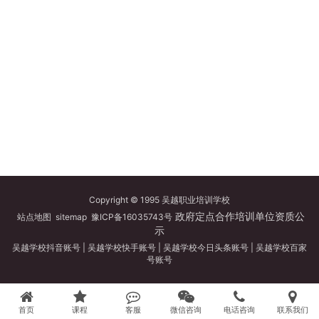
Copyright © 1995 吴越职业培训学校
政府定点合作培训单位资质公
站点地图
sitemap
豫ICP备16035743号
示
吴越学校抖音账号
|
吴越学校快手账号
|
吴越学校今日头条账号
|
吴越学校百家
号账号
首页
课程
客服
微信咨询
电话咨询
联系我们