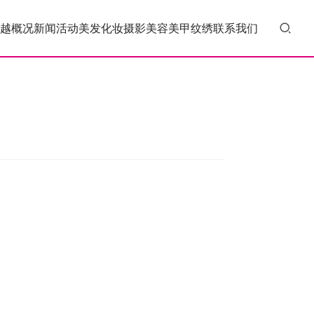
越概况
新闻活动
美发
化妆
摄影
美容
美甲
纹绣
联系我们