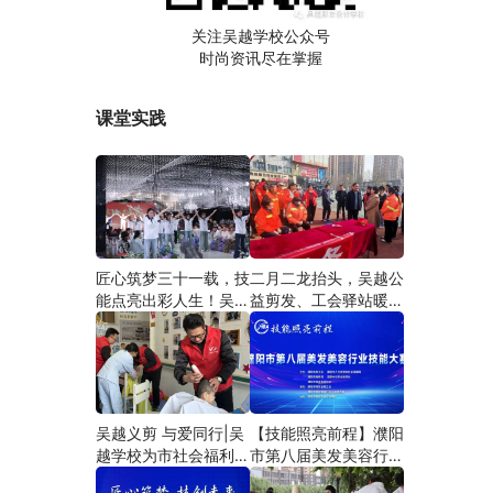
关注吴越学校公众号
时尚资讯尽在掌握
课堂实践
匠心筑梦三十一载，技
二月二龙抬头，吴越公
能点亮出彩人生！吴越
益剪发、工会驿站暖人
学校2026年学员学习
心——义务剪发情暖户
成果汇报会圆满成功！
外劳动者
吴越义剪 与爱同行|吴
【技能照亮前程】濮阳
越学校为市社会福利院
市第八届美发美容行业
爱心义剪
技能大赛圆满闭幕