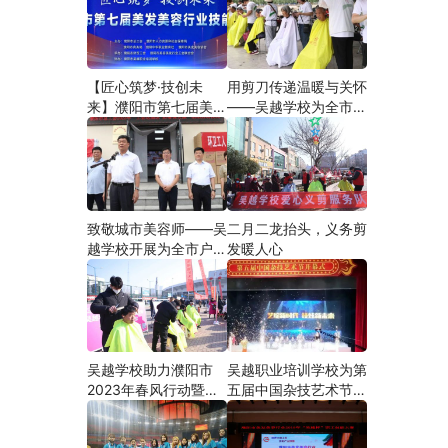
【匠心筑梦·技创未
用剪刀传递温暖与关怀
来】濮阳市第七届美发
——吴越学校为全市户
美容行业技能大赛在市
外劳动者爱心义剪
工人文化宫隆重举行
致敬城市美容师——吴
二月二龙抬头，义务剪
越学校开展为全市户外
发暖人心
劳动者爱心义剪活动
吴越学校助力濮阳市
吴越职业培训学校为第
2023年春风行动暨就
五届中国杂技艺术节加
业援助月”首场新春招
油添彩
聘会活动