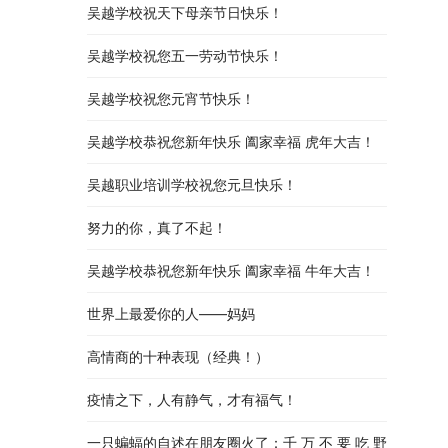
吴越学校祝天下母亲节日快乐！
吴越学校祝您五一劳动节快乐！
吴越学校祝您元宵节快乐！
吴越学校恭祝您新年快乐 阖家幸福 虎年大吉！
吴越职业培训学校祝您元旦快乐！
努力的你，真了不起！
吴越学校恭祝您新年快乐 阖家幸福 牛年大吉！
世界上最爱你的人——妈妈
高情商的十种表现（经典！）
疫情之下，人有静气，才有福气！
一只蝙蝠的自述在朋友圈火了：千 万 不 要 吃 野