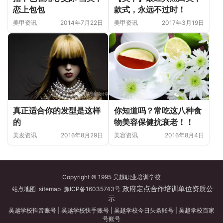
恋上包包
款式，永远不过时！
美甲资讯
2014年7月22日
美甲资讯
2017年3月19日
你知道吗？常吃这八种食
真正适合你的发型是这样
物美容保健抗衰老！！
的
美容资讯
2016年8月4日
美发资讯
2016年8月29日
Copyright © 1995 吴越职业培训学校
政府定点合作培训单位资质公
站点地图
sitemap
豫ICP备16035743号
示
吴越学校抖音账号
|
吴越学校快手账号
|
吴越学校今日头条账号
|
吴越学校百家
号账号