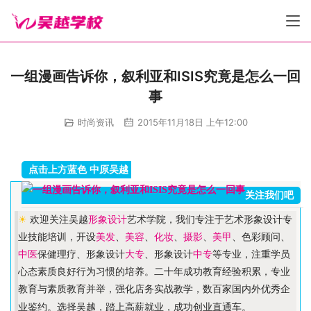
一组漫画告诉你，叙利亚和ISIS究竟是怎么一回
事
时尚资讯
2015年11月18日 上午12:00
点击上方蓝色 中原吴越
关注我们吧
☀ 
欢迎关注吴越
形象设计
艺术学院，我们专注于艺术形象设计专
业技能培训，开设
美发
、
美容
、
化妆
、
摄影
、
美甲
、色彩顾问、
中医
保健理疗、形象设计
大专
、形象设计
中专
等专业，注重学员
心态素质良好行为习惯的培养。二十年成功教育经验积累，专业
教育与素质教育并举，强化店务实战教学，数百家国内外优秀企
业鉴约。选择吴越，踏上高薪就业，成功创业直通车。