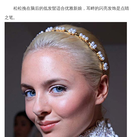
松松挽在脑后的低发髻适合优雅新娘，耳畔的闪亮发饰是点睛
之笔。