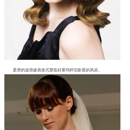
柔滑的波浪披肩发式塑造好莱坞怀旧影星的风采。