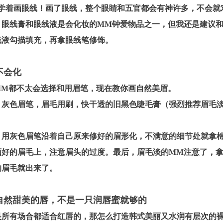
学着画眼线！画了眼线，整个眼睛和五官都会有神许多，不会就
，眼线膏和眼线液是会化妆的MM钟爱物品之一，但我还是建议
线液勾描填充，再拿眼线笔修饰。
不会化
M都不太会选择和用眉笔，现在教你画自然美眉。
：
灰色眉笔，眉毛用刷，快干透的旧黑色睫毛膏（强烈推荐眉毛
：
用灰色眉笔沿着自己原来修好的眉形化，不满意的细节处就拿
画好的眉毛上，注意眉头的过度。最后，眉毛淡的MM注意了，
的眉毛就出来了。
要自然甜美的唇，不是一只润唇蜜就够的
所有场合都适合红唇的，那怎么打造韩式美丽又水润有层次的