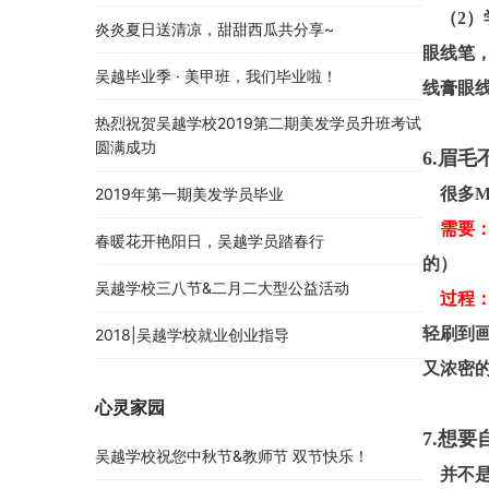
（2）
炎炎夏日送清凉，甜甜西瓜共分享~
眼线笔
吴越毕业季 · 美甲班，我们毕业啦！
线膏眼
热烈祝贺吴越学校2019第二期美发学员升班考试
圆满成功
6.眉毛
2019年第一期美发学员毕业
很多M
需要
春暖花开艳阳日，吴越学员踏春行
的）
吴越学校三八节&二月二大型公益活动
过程
轻刷到
2018|吴越学校就业创业指导
又浓密
心灵家园
7.想
吴越学校祝您中秋节&教师节 双节快乐！
并不是