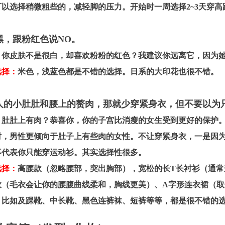
以选择稍微粗些的，减轻脚的压力。开始时一周选择2~3天穿高
肤黑，跟粉红色说NO。
：
你皮肤不是很白，却喜欢粉粉的红色？我建议你远离它，因为
选择：
米色，浅蓝色都是不错的选择。日系的大印花也很不错。
恼人的小肚肚和腰上的赘肉，那就少穿紧身衣，但不要以为
：
肚肚上有肉？恭喜你，你的子宫比消瘦的女生受到更好的保护
时，男性更倾向于肚子上有些肉的女性。不让穿紧身衣，一是因
不代表你只能穿运动衫。其实选择性很多。
选择：
高腰款（忽略腰部，突出胸部），宽松的长T长衬衫（通
衣（毛衣会让你的腰腹曲线柔和，胸线更美）、A字形连衣裙（
。比如及踝靴、中长靴、黑色连裤袜、短裤等等，都是很不错的