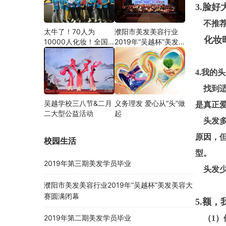
3.脸好
不推荐
太牛了！70人为
濮阳市美发美容行业
化妆
10000人化妆！全国
2019年“吴越杯”美发
关注的盛事你知道吗？
美容大赛圆满闭幕
4.我的
找到适
吴越学校三八节&二月
义务理发 爱心从“头”做
是真正
二大型公益活动
起
头发多
原因，
校园生活
型。
2019年第三期美发学员毕业
头发少
濮阳市美发美容行业2019年“吴越杯”美发美容大
赛圆满闭幕
5.额
2019年第二期美发学员毕业
（1）