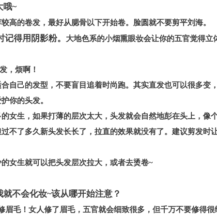
大哦~
较高的卷发，最好从腮骨以下开始卷。脸圆就不要剪平刘海。
时记得用阴影粉。
大地色系的小烟熏眼妆会让你的五官觉得立
头发，烦啊！
合自己的发型，不要盲目追着时尚
跑。其实直发也可以很多变
爱护你的头发。
的女生，如果打薄的层次太大，头发就会自然地彭在头上，像个
但过不了多久新头发长长了，拉直的效果就没有了。建议剪发时
的女生就可以把头发层次拉大，或者去烫卷~
，我就不会化妆~该从哪开始注意？
修眉毛！女人修了眉毛，五官就会细致很多，但千万不要修得很细