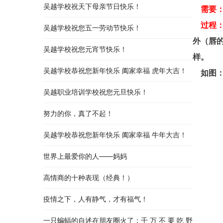
吴越学校祝天下母亲节日快乐！
需要
过程
吴越学校祝您五一劳动节快乐！
外（唇
吴越学校祝您元宵节快乐！
样。
吴越学校恭祝您新年快乐 阖家幸福 虎年大吉！
如图
吴越职业培训学校祝您元旦快乐！
努力的你，真了不起！
吴越学校恭祝您新年快乐 阖家幸福 牛年大吉！
世界上最爱你的人——妈妈
高情商的十种表现（经典！）
疫情之下，人有静气，才有福气！
一只蝙蝠的自述在朋友圈火了：千 万 不 要 吃 野