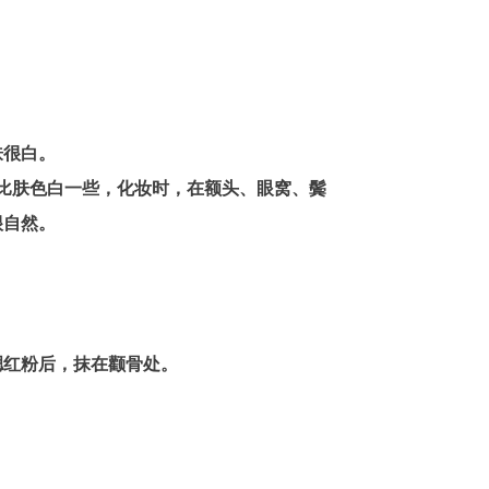
肤很白。
比肤色白一些，化妆时，在额头、眼窝、鬓
很自然。
腮红粉后，抹在颧骨处。