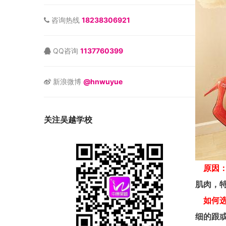
咨询热线
18238306921
QQ咨询
1137760399
新浪微博
@hnwuyue
关注吴越学校
原因
肌肉，
如何
细的跟