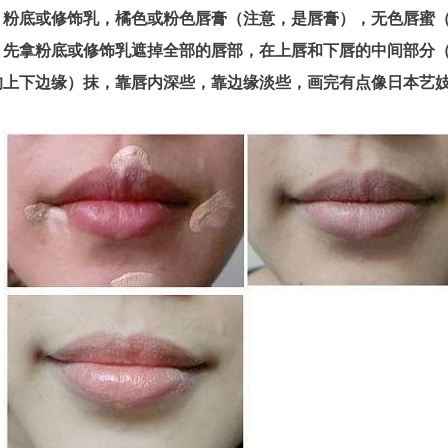
：
粉底或修饰乳，橘色或粉色唇膏（注意，是唇膏），无色唇蜜
：
先拿粉底或修饰乳遮掉全部的唇部，在上唇和下唇的中间部分
的上下边缘）抹，靠唇内深些，靠边缘淡些，画完有点像日本艺
：