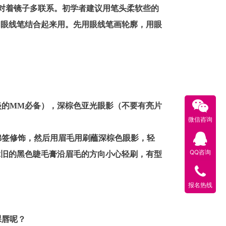
对着镜子多联系。初学者建议用笔头柔软些的
和眼线笔结合起来用。先用眼线笔画轮廓，用眼
淡的MM必备），深棕色亚光眼影（不要有亮片
微信咨询
棉签修饰，然后用眉毛用刷蘸深棕色眼影，轻
QQ咨询
拿旧的黑色睫毛膏沿眉毛的方向小心轻刷，有型
报名热线
裸唇呢？