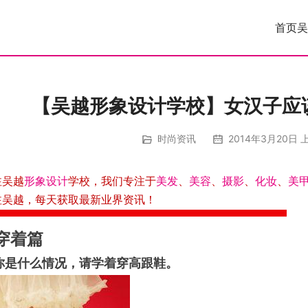
首页
吴
【吴越形象设计学校】女汉子应
时尚资讯
2014年3月20日 上
注吴越
形象设计
学校，我们专注于
美发
、
美容
、
摄影
、
化妆
、
美
注吴越，每天获取最新业界资讯！
穿着篇
管你是什么情况，请学着穿高跟鞋。