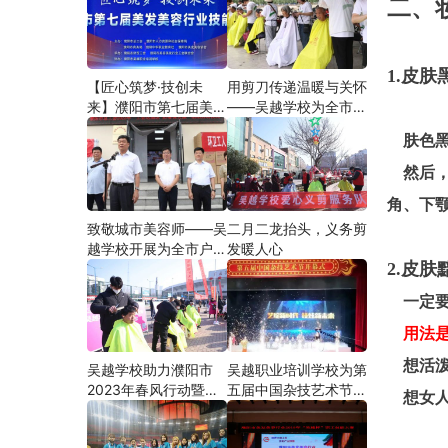
二、
1.皮
【匠心筑梦·技创未
用剪刀传递温暖与关怀
来】濮阳市第七届美发
——吴越学校为全市户
美容行业技能大赛在市
外劳动者爱心义剪
肤色黑
工人文化宫隆重举行
然后，
角、下
致敬城市美容师——吴
二月二龙抬头，义务剪
越学校开展为全市户外
发暖人心
2.皮
劳动者爱心义剪活动
一定要
用法是
想活泼
吴越学校助力濮阳市
吴越职业培训学校为第
2023年春风行动暨就
五届中国杂技艺术节加
想女人
业援助月”首场新春招
油添彩
聘会活动