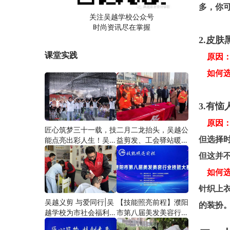
多，你可
关注吴越学校公众号
时尚资讯尽在掌握
2.皮
课堂实践
原因
如何
3.有
原因
匠心筑梦三十一载，技
二月二龙抬头，吴越公
但选择
能点亮出彩人生！吴越
益剪发、工会驿站暖人
学校2026年学员学习
心——义务剪发情暖户
但这并
成果汇报会圆满成功！
外劳动者
如何
针织上
吴越义剪 与爱同行|吴
【技能照亮前程】濮阳
的装扮
越学校为市社会福利院
市第八届美发美容行业
爱心义剪
技能大赛圆满闭幕