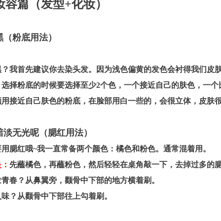
妆容篇（发型+化妆）
肤黑（粉底用法）
？我首先建议你去染头发。因为浅色偏黄的发色会衬得我们皮
选择粉底的时候要选择至少2个色，一个接近自己的肤色，一个
颚用接近自己肤色的粉底，在脸部用白一些的，会很立体，皮肤
肤黯淡无光呢（腮红用法）
用腮红哦~我一直常备两个颜色：橘色和粉色。通常混着用。
：
先蘸橘色，再蘸粉色，然后轻轻在桌角敲一下，去掉过多的
青春？从鼻翼旁，颧骨中下部的地方横着刷。
味？从颧骨中下部往上勾着刷。