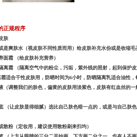
的正规程序
皮肤
肤或是爽肤水（视皮肤不同性质而用）给皮肤补充水份或是收缩毛
养面霜 （给皮肤补充营养）
晒隔离霜 （隔离空气中的粉尘，污垢，紫外线的照射，起到保护
离霜适合干性皮肤用，防晒时间为6小时，防晒隔离乳适合油性，
颜液（调整我们的肤色，偏黄的皮肤用淡紫色，皮肤有红血丝的一
粉底 （让皮肤显得细腻）选比自己肤色暗一点的，或是与自己肤
饼或散粉（定妆用，建议使用散粉刷来扫均）
线笔 （上方从眼睛的三分二开始画，下方画二分之一，也有人不