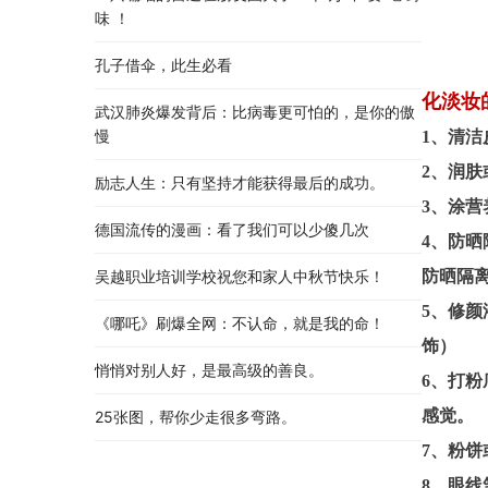
味 ！
孔子借伞，此生必看
化淡妆
武汉肺炎爆发背后：比病毒更可怕的，是你的傲
慢
1、清洁
2、润
励志人生：只有坚持才能获得最后的成功。
3、涂营
德国流传的漫画：看了我们可以少傻几次
4、防
吴越职业培训学校祝您和家人中秋节快乐​！​
防晒隔
5、修
《哪吒》刷爆全网：不认命，就是我的命！
饰）
悄悄对别人好，是最高级的善良。
6、打
感觉。
25张图，帮你少走很多弯路。
7、粉
8、眼