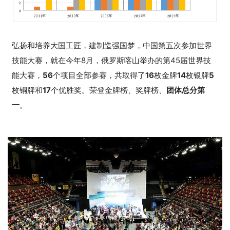
弘扬和培养大国工匠，建制造强国梦，中国第五次参加世界
技能大赛，就在今年8月，俄罗斯喀山举办的第45届世界技
能大赛，
56
个项目全部参赛，共取得了
16
枚金牌
14
枚银牌
5
枚铜牌和
17
个优胜奖。荣登金牌榜、奖牌榜、
团体总分第
一
。