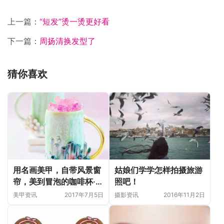
上一篇：
“短发”烫一烫更好看
下一篇：
周扬清换发型了
猜你喜欢
用名画美甲，自带风景窗
姑娘们学学怎样拍摄旅游
帘，美到冒泡的咖啡杯···
照吧！
这就是本周的创意精选
美甲资讯
2017年7月5日
摄影资讯
2016年11月2日