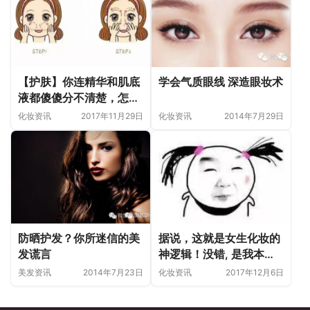
【护肤】你连精华和肌底
学会气质眼线 深造眼妆术
液都傻傻分不清楚，怎么
能美到天荒地老？
化妆资讯
2017年11月29日
化妆资讯
2014年7月29日
防晒护发？你所迷信的美
据说，这就是女生化妆的
发谎言
神逻辑！没错, 是我本人
了~
美发资讯
2014年7月23日
化妆资讯
2017年12月6日