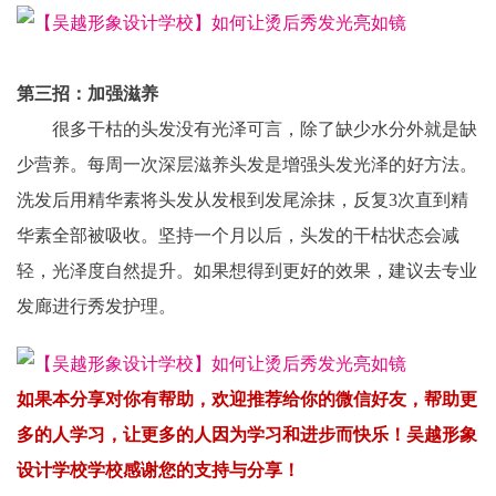
第三招：加强滋养
　　很多干枯的头发没有光泽可言，除了缺少水分外就是缺
少营养。每周一次深层滋养头发是增强头发光泽的好方法。
洗发后用精华素将头发从发根到发尾涂抹，反复3次直到精
华素全部被吸收。坚持一个月以后，头发的干枯状态会减
轻，光泽度自然提升。如果想得到更好的效果，建议去专业
发廊进行秀发护理。
如果本分享对你有帮助，
欢迎
推荐
给你
的微信好友，
帮
助更
多的人
学习
，
让
更多的人因为学习和进步而快乐！吴越形象
设计学校
学
校感
谢您
的支持
与
分享！