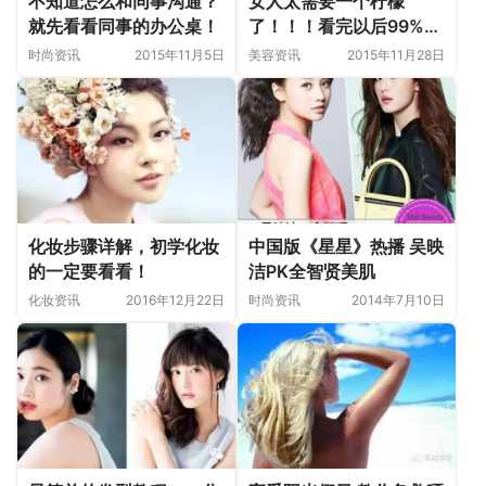
不知道怎么和同事沟通？
女人太需要一个柠檬
就先看看同事的办公桌！
了！！！看完以后99%的
人都买柠檬去了！
时尚资讯
2015年11月5日
美容资讯
2015年11月28日
化妆步骤详解，初学化妆
中国版《星星》热播 吴映
的一定要看看！
洁PK全智贤美肌
化妆资讯
2016年12月22日
时尚资讯
2014年7月10日