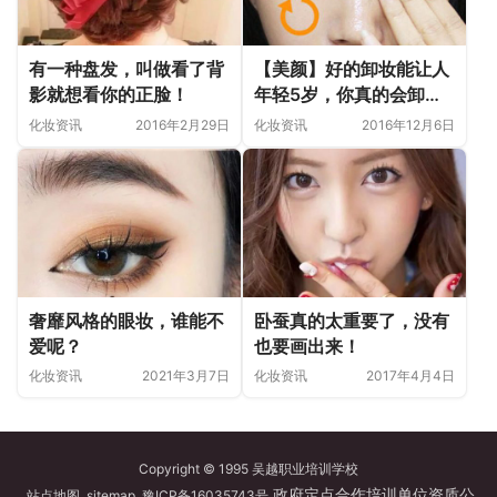
有一种盘发，叫做看了背
【美颜】好的卸妆能让人
影就想看你的正脸！
年轻5岁，你真的会卸妆
吗？
化妆资讯
2016年2月29日
化妆资讯
2016年12月6日
奢靡风格的眼妆，谁能不
卧蚕真的太重要了，没有
爱呢？
也要画出来！
化妆资讯
2021年3月7日
化妆资讯
2017年4月4日
Copyright © 1995 吴越职业培训学校
政府定点合作培训单位资质公
站点地图
sitemap
豫ICP备16035743号