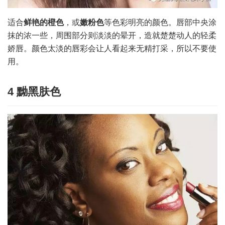
适合
鲜艳的橙色
，或
嫩粉色
等色彩明亮的颜色。唇部中央涂
抹的浓一些，周围部分则淡淡的晕开，造就楚楚动人的轻柔
娇唇。颜色太淡的唇彩会让人看起来无精打采，所以不要使
用。
4 黝黑肤色