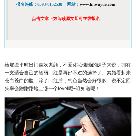
报名热线：0393-8152538    网站：
www.hnwuyue.com
点击文章下方阅读原文即可在线报名
给那些平时出门喜欢素颜，不爱化妆懒懒的妹子来说，拥有
一支适合自己的靓丽口红是再好不过的选择了。素颜看起来
苍白苍白的脸，涂了口红后，气色当然会好很多，说不定回
头率会蹭蹭蹭地上涨一个level呢~谁知道呢！