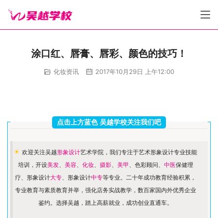
涂口红、唇膏、唇彩、颜色的技巧！
化妆资讯
2017年10月29日 上午12:00
点击上方蓝色 吴越学校关注我们吧
☀ 
欢迎关注吴越
形象设计
艺术学院，我们专注于艺术形象设计专业技能
培训，开设
美发
、
美容
、
化妆
、
摄影
、
美甲
、色彩顾问、
中医
保健理
疗、形象设计
大专
、形象设计
中专
等专业。二十年成功教育经验积累，
专业教育与素质教育并举，强化店务实战教学，数百家国内外优秀企业
鉴约。选择吴越，踏上高薪就业，成功创业直通车。