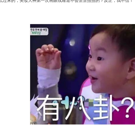
么过来的，美妆大神第一次画眼线难道不会歪歪扭扭的？反正，我不信！