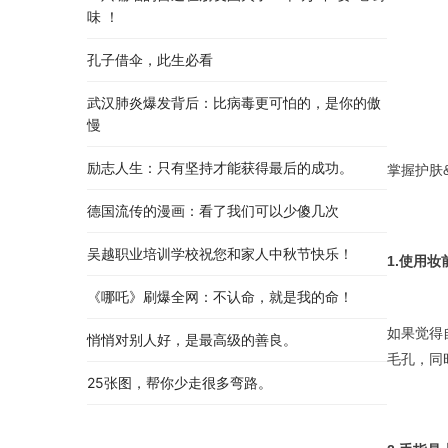
味 ！
孔子借伞，此生必看
武汉肺炎爆发背后：比病毒更可怕的，是你的傲
慢
励志人生：只有坚持才能获得最后的成功。
掌握护肤
德国流传的漫画：看了我们可以少傻几次
吴越职业培训学校祝您和家人中秋节快乐​！​
1.使用
《哪吒》刷爆全网：不认命，就是我的命！
如果觉得
悄悄对别人好，是最高级的善良。
毛孔，同
25张图，帮你少走很多弯路。