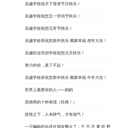
吴越学校祝天下母亲节日快乐！
吴越学校祝您五一劳动节快乐！
吴越学校祝您元宵节快乐！
吴越学校恭祝您新年快乐 阖家幸福 虎年大吉！
吴越职业培训学校祝您元旦快乐！
努力的你，真了不起！
吴越学校恭祝您新年快乐 阖家幸福 牛年大吉！
世界上最爱你的人——妈妈
高情商的十种表现（经典！）
疫情之下，人有静气，才有福气！
一只蝙蝠的自述在朋友圈火了：千 万 不 要 吃 野