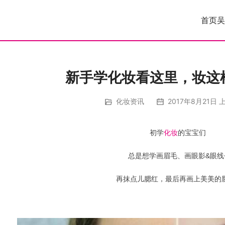
首页
吴
新手学化妆看这里，妆这
化妆资讯
2017年8月21日 上
初学
化妆
的宝宝们
总是想学画眉毛、画眼影&眼线
再抹点儿腮红，最后再画上美美的