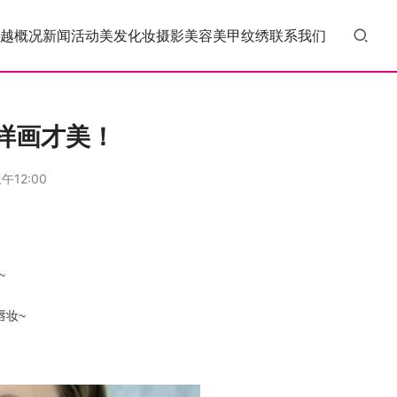
越概况
新闻活动
美发
化妆
摄影
美容
美甲
纹绣
联系我们
样画才美！
午12:00
~
唇妆~