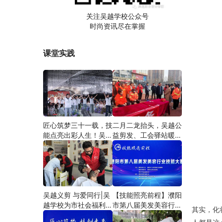
关注吴越学校公众号
时尚资讯尽在掌握
课堂实践
匠心筑梦三十一载，技
二月二龙抬头，吴越公
能点亮出彩人生！吴越
益剪发、工会驿站暖人
学校2026年学员学习
心——义务剪发情暖户
成果汇报会圆满成功！
外劳动者
吴越义剪 与爱同行|吴
【技能照亮前程】濮阳
越学校为市社会福利院
市第八届美发美容行业
其实，化
爱心义剪
技能大赛圆满闭幕