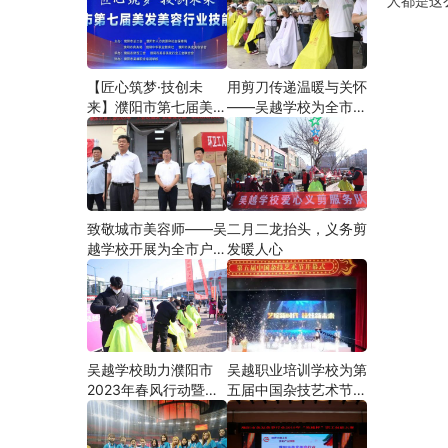
人都是这
【匠心筑梦·技创未
用剪刀传递温暖与关怀
来】濮阳市第七届美发
——吴越学校为全市户
美容行业技能大赛在市
外劳动者爱心义剪
工人文化宫隆重举行
致敬城市美容师——吴
二月二龙抬头，义务剪
越学校开展为全市户外
发暖人心
劳动者爱心义剪活动
吴越学校助力濮阳市
吴越职业培训学校为第
2023年春风行动暨就
五届中国杂技艺术节加
业援助月”首场新春招
油添彩
聘会活动