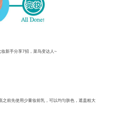
妆新手分享7招，菜鸟变达人~
底之前先使用少量妆前乳，可以均匀肤色，遮盖粗大