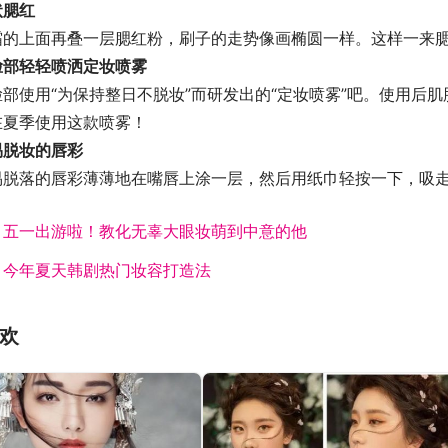
状腮红
霜的上面再叠一层腮红粉，刷子的走势像画椭圆一样。这样一来
脸部轻轻喷洒定妆喷雾
脸部使用“为保持整日不脱妆”而研发出的“定妆喷雾”吧。使用后
在夏季使用这款喷雾！
易脱妆的唇彩
易脱落的唇彩薄薄地在嘴唇上涂一层，然后用纸巾轻按一下，吸
：
五一出游啦！教化无辜大眼妆萌到中意的他
：
今年夏天韩剧热门妆容打造法
欢