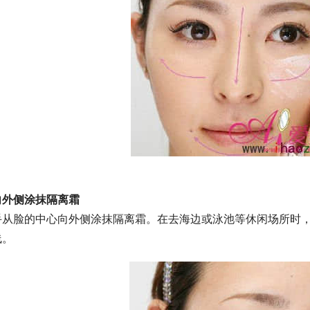
向外侧涂抹隔离霜
手从脸的中心向外侧涂抹隔离霜。在去海边或泳池等休闲场所时
线。