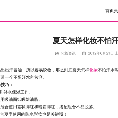
首页
吴
夏天怎样化妆不怕
化妆资讯
2012年6月21日 上
易出出汗冒油，所以容易脱妆，那么到底夏天怎样
化妆
不怕汗水
打造一个不惧汗水的妆容。
小技巧：
做到补水保湿工作。
前用吸油面纸吸除油脂。
选择混合使用霜状腮红和粉霜腮红，搭配组合不易脱落。
适合夏季使用的防水彩妆也是关键哦！