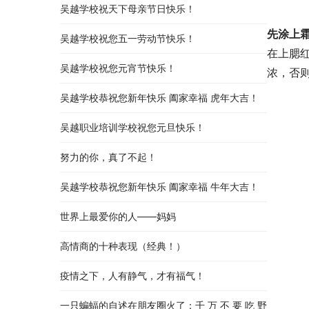
吴越学校祝天下母亲节日快乐！
先涂上
吴越学校祝您五一劳动节快乐！
在上腮
吴越学校祝您元宵节快乐！
浓，否
吴越学校恭祝您新年快乐 阖家幸福 虎年大吉！
吴越职业培训学校祝您元旦快乐！
努力的你，真了不起！
吴越学校恭祝您新年快乐 阖家幸福 牛年大吉！
世界上最爱你的人——妈妈
高情商的十种表现（经典！）
疫情之下，人有静气，才有福气！
一只蝙蝠的自述在朋友圈火了：千 万 不 要 吃 野