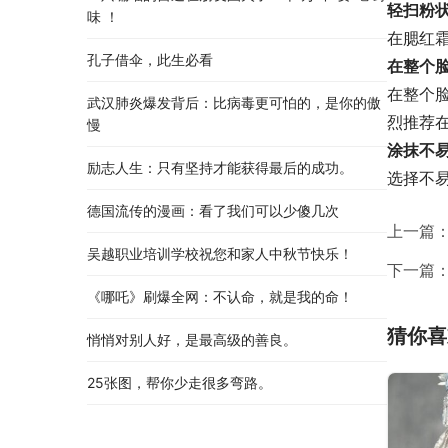
轻扫粉
味 ！
在腮红
孔子借伞，此生必看
在整个
在整个
武汉肺炎爆发背后：比病毒更可怕的，是你的傲
烈推荐
慢
涂抹不
励志人生：只有坚持才能获得最后的成功。
选择不
德国流传的漫画：看了我们可以少傻几次
上一篇
吴越职业培训学校祝您和家人中秋节快乐​！​
下一篇
《哪吒》刷爆全网：不认命，就是我的命！
猜你喜
悄悄对别人好，是最高级的善良。
25张图，帮你少走很多弯路。