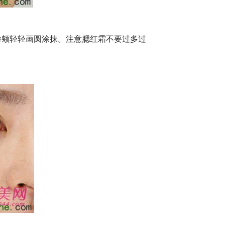
脸颊轻轻画圆涂抹。注意腮红霜不要过多过