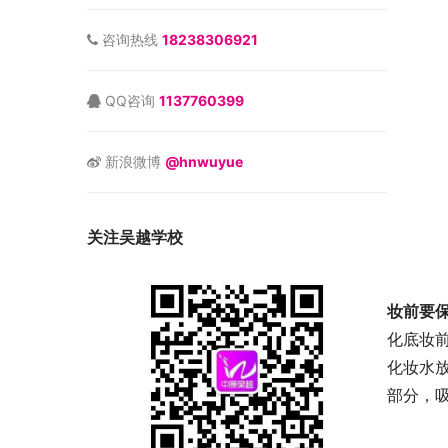
咨询热线
18238306921
QQ咨询
1137760399
新浪微博
@hnwuyue
关注吴越学校
妆前要
化底妆
化妆水
部分，