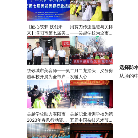
【匠心筑梦·技创未
用剪刀传递温暖与关怀
来】濮阳市第七届美发
——吴越学校为全市户
美容行业技能大赛在市
外劳动者爱心义剪
工人文化宫隆重举行
选择防
致敬城市美容师——吴
二月二龙抬头，义务剪
从脸的
越学校开展为全市户外
发暖人心
劳动者爱心义剪活动
吴越学校助力濮阳市
吴越职业培训学校为第
2023年春风行动暨就
五届中国杂技艺术节加
业援助月”首场新春招
油添彩
聘会活动