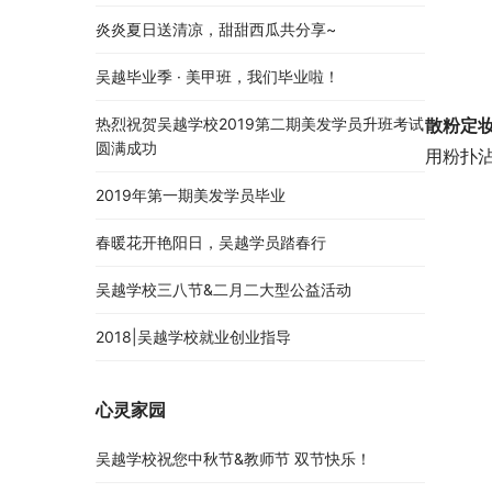
炎炎夏日送清凉，甜甜西瓜共分享~
吴越毕业季 · 美甲班，我们毕业啦！
热烈祝贺吴越学校2019第二期美发学员升班考试
散粉定
圆满成功
用粉扑
2019年第一期美发学员毕业
春暖花开艳阳日，吴越学员踏春行
吴越学校三八节&二月二大型公益活动
2018|吴越学校就业创业指导
心灵家园
吴越学校祝您中秋节&教师节 双节快乐！