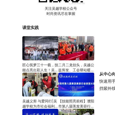
关注吴越学校公众号
时尚资讯尽在掌握
课堂实践
匠心筑梦三十一载，技
二月二龙抬头，吴越公
能点亮出彩人生！吴越
益剪发、工会驿站暖人
从中心
学校2026年学员学习
心——义务剪发情暖户
成果汇报会圆满成功！
外劳动者
快速用
挡紫外
吴越义剪 与爱同行|吴
【技能照亮前程】濮阳
越学校为市社会福利院
市第八届美发美容行业
爱心义剪
技能大赛圆满闭幕