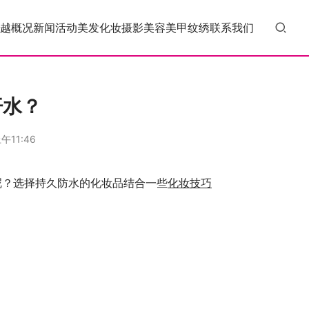
越概况
新闻活动
美发
化妆
摄影
美容
美甲
纹绣
联系我们
汗水？
午11:46
呢？选择持久防水的化妆品结合一些
化妆技巧