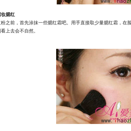
霜妆腮红
红粉之前，首先涂抹一些腮红霜吧。用手直接取少量腮红霜，在
则看上去会不自然。