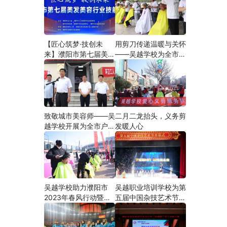
【匠心筑梦·技创未
用剪刀传递温暖与关怀
来】濮阳市第七届美发
——吴越学校为全市户
美容行业技能大赛在市
外劳动者爱心义剪
工人文化宫隆重举行
致敬城市美容师——吴
二月二龙抬头，义务剪
越学校开展为全市户外
发暖人心
劳动者爱心义剪活动
吴越学校助力濮阳市
吴越职业培训学校为第
2023年春风行动暨就
五届中国杂技艺术节加
业援助月”首场新春招
油添彩
聘会活动