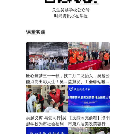
关注吴越学校公众号
时尚资讯尽在掌握
课堂实践
匠心筑梦三十一载，技
二月二龙抬头，吴越公
能点亮出彩人生！吴越
益剪发、工会驿站暖人
学校2026年学员学习
心——义务剪发情暖户
成果汇报会圆满成功！
外劳动者
吴越义剪 与爱同行|吴
【技能照亮前程】濮阳
越学校为市社会福利院
市第八届美发美容行业
爱心义剪
技能大赛圆满闭幕