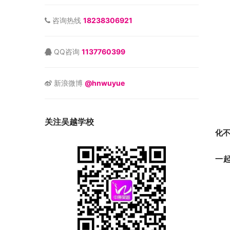
咨询热线
18238306921
QQ咨询
1137760399
新浪微博
@hnwuyue
关注吴越学校
化
一