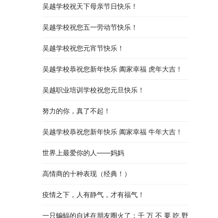
吴越学校祝天下母亲节日快乐！
吴越学校祝您五一劳动节快乐！
吴越学校祝您元宵节快乐！
吴越学校恭祝您新年快乐 阖家幸福 虎年大吉！
吴越职业培训学校祝您元旦快乐！
努力的你，真了不起！
吴越学校恭祝您新年快乐 阖家幸福 牛年大吉！
世界上最爱你的人——妈妈
高情商的十种表现（经典！）
疫情之下，人有静气，才有福气！
一只蝙蝠的自述在朋友圈火了：千 万 不 要 吃 野