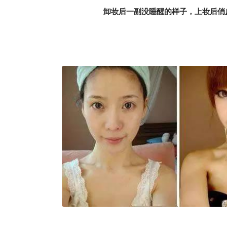
卸妆后一副没睡醒的样子，上妆后俏