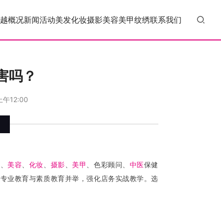
越概况
新闻活动
美发
化妆
摄影
美容
美甲
纹绣
联系我们
害吗？
上午12:00
发
、
美容
、
化妆
、
摄影
、
美甲
、色彩顾问、
中医
保健
，专业教育与素质教育并举，强化店务实战教学。选