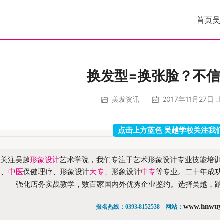
首页
吴
换发型=换张脸？不
美发资讯
2017年11月27日 上
点击上方蓝色 吴越学校关注我
迎关注吴越
形象设计
艺术学院，我们专注于艺术形象设计专业技能培
问、
中医
保健理疗、形象设计
大专
、形象设计
中专
等专业。二十年成
强化店务实战教学，数百家国内外优秀企业鉴约。选择吴越，
www.hnwu
报名热线：0393-8152538    网站：