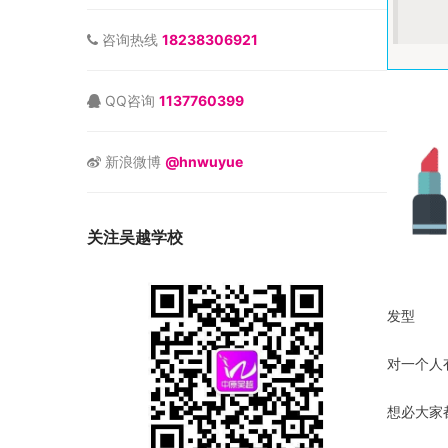
咨询热线
18238306921
QQ咨询
1137760399
新浪微博
@hnwuyue
关注吴越学校
发型
对一个人
想必大家