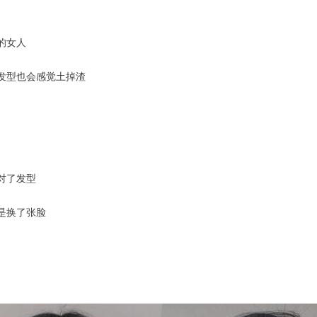
的女人
发型也会感觉土掉渣
对了发型
是换了张脸