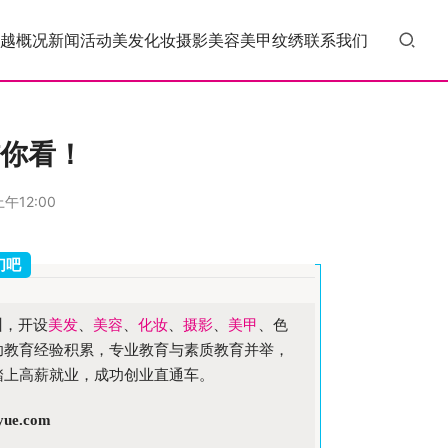
越概况
新闻活动
美发
化妆
摄影
美容
美甲
纹绣
联系我们
信你看！
午12:00
们吧
训，开设
美发
、
美容
、
化妆
、
摄影
、
美甲
、色
功教育经验积累，专业教育与素质教育并举，
踏上高薪就业，成功创业直通车。
yue.com