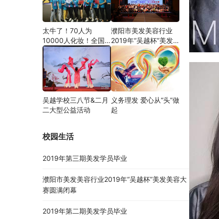
太牛了！70人为
濮阳市美发美容行业
10000人化妆！全国
2019年“吴越杯”美发
关注的盛事你知道吗？
美容大赛圆满闭幕
吴越学校三八节&二月
义务理发 爱心从“头”做
二大型公益活动
起
校园生活
2019年第三期美发学员毕业
濮阳市美发美容行业2019年“吴越杯”美发美容大
赛圆满闭幕
2019年第二期美发学员毕业