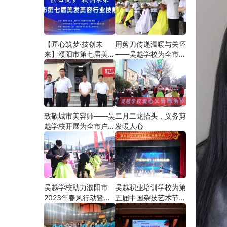
【匠心筑梦·技创未
用剪刀传递温暖与关怀
来】濮阳市第七届美发
——吴越学校为全市户
美容行业技能大赛在市
外劳动者爱心义剪
工人文化宫隆重举行
致敬城市美容师——吴
二月二龙抬头，义务剪
越学校开展为全市户外
发暖人心
劳动者爱心义剪活动
吴越学校助力濮阳市
吴越职业培训学校为第
2023年春风行动暨就
五届中国杂技艺术节加
业援助月”首场新春招
油添彩
聘会活动