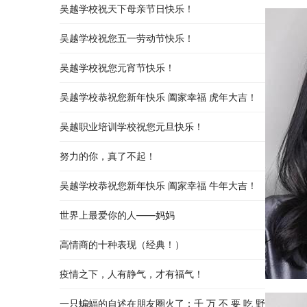
吴越学校祝天下母亲节日快乐！
吴越学校祝您五一劳动节快乐！
吴越学校祝您元宵节快乐！
吴越学校恭祝您新年快乐 阖家幸福 虎年大吉！
吴越职业培训学校祝您元旦快乐！
努力的你，真了不起！
吴越学校恭祝您新年快乐 阖家幸福 牛年大吉！
世界上最爱你的人——妈妈
高情商的十种表现（经典！）
疫情之下，人有静气，才有福气！
一只蝙蝠的自述在朋友圈火了：千 万 不 要 吃 野