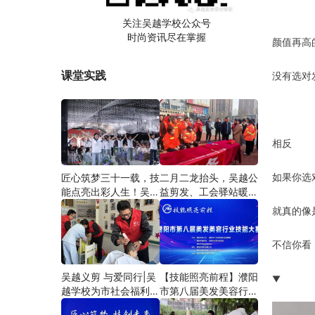
关注吴越学校公众号
时尚资讯尽在掌握
颜值再高
课堂实践
没有选对
相反
如果你选
匠心筑梦三十一载，技
二月二龙抬头，吴越公
能点亮出彩人生！吴越
益剪发、工会驿站暖人
学校2026年学员学习
心——义务剪发情暖户
就真的像
成果汇报会圆满成功！
外劳动者
不信你看
吴越义剪 与爱同行|吴
【技能照亮前程】濮阳
▼
越学校为市社会福利院
市第八届美发美容行业
爱心义剪
技能大赛圆满闭幕