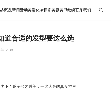
越概况
新闻活动
美发
化妆
摄影
美容
美甲
纹绣
联系我们
知道合适的发型要这么选
午12:00
的尖下巴瓜子脸才叫美，一线大牌的真女神里