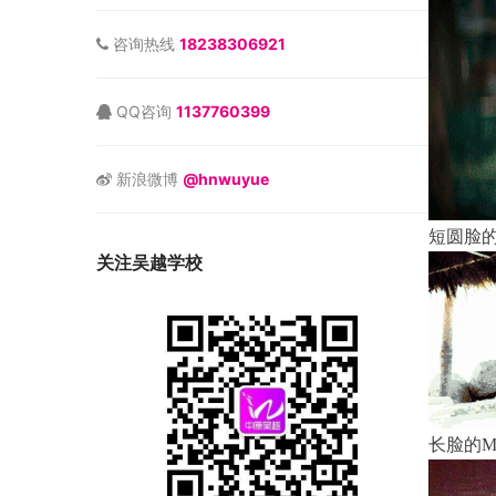
咨询热线
18238306921
QQ咨询
1137760399
新浪微博
@hnwuyue
短圆脸的
关注吴越学校
长脸的Ma