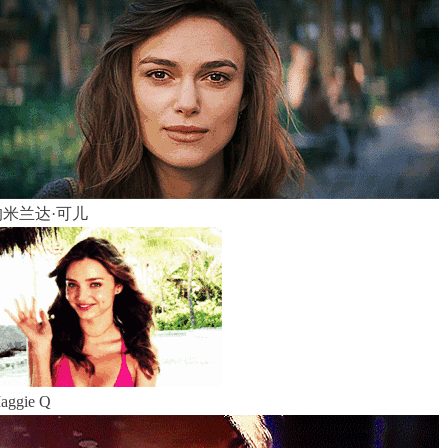
米兰达·可儿
ggie Q