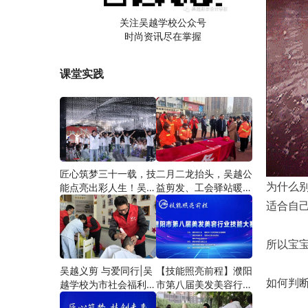
关注吴越学校公众号
时尚资讯尽在掌握
课堂实践
匠心筑梦三十一载，技
二月二龙抬头，吴越公
为什么
能点亮出彩人生！吴越
益剪发、工会驿站暖人
学校2026年学员学习
心——义务剪发情暖户
适合自己
成果汇报会圆满成功！
外劳动者
所以宝
吴越义剪 与爱同行|吴
【技能照亮前程】濮阳
如何判
越学校为市社会福利院
市第八届美发美容行业
爱心义剪
技能大赛圆满闭幕