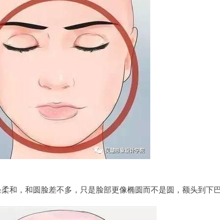
条柔和，和圆脸差不多，只是脸部更像椭圆而不是圆，额头到下