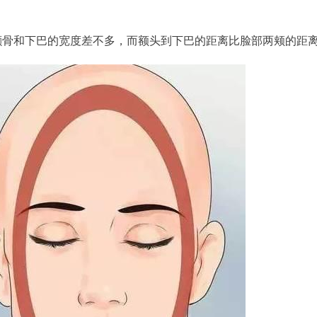
颧骨和下巴的宽度差不多，而额头到下巴的距离比脸部两颊的距