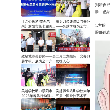
判断自
脸，然
【匠心筑梦·技创未
用剪刀传递温暖与关怀
1.方脸
来】濮阳市第七届美发
——吴越学校为全市户
美容行业技能大赛在市
外劳动者爱心义剪
脸部线
工人文化宫隆重举行
致敬城市美容师——吴
二月二龙抬头，义务剪
越学校开展为全市户外
发暖人心
劳动者爱心义剪活动
吴越学校助力濮阳市
吴越职业培训学校为第
2023年春风行动暨就
五届中国杂技艺术节加
业援助月”首场新春招
油添彩
聘会活动