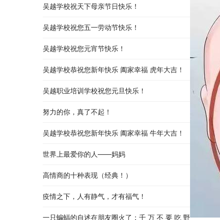
吴越学校祝天下母亲节日快乐！
吴越学校祝您五一劳动节快乐！
吴越学校祝您元宵节快乐！
吴越学校恭祝您新年快乐 阖家幸福 虎年大吉！
吴越职业培训学校祝您元旦快乐！
努力的你，真了不起！
吴越学校恭祝您新年快乐 阖家幸福 牛年大吉！
世界上最爱你的人——妈妈
高情商的十种表现（经典！）
疫情之下，人有静气，才有福气！
一只蝙蝠的自述在朋友圈火了：千 万 不 要 吃 野