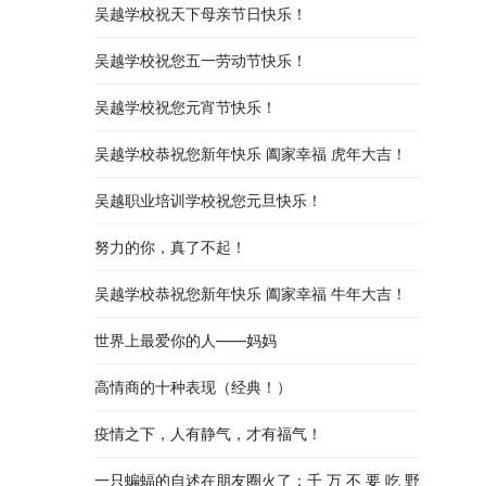
吴越学校祝天下母亲节日快乐！
吴越学校祝您五一劳动节快乐！
吴越学校祝您元宵节快乐！
吴越学校恭祝您新年快乐 阖家幸福 虎年大吉！
吴越职业培训学校祝您元旦快乐！
努力的你，真了不起！
吴越学校恭祝您新年快乐 阖家幸福 牛年大吉！
世界上最爱你的人——妈妈
高情商的十种表现（经典！）
疫情之下，人有静气，才有福气！
一只蝙蝠的自述在朋友圈火了：千 万 不 要 吃 野