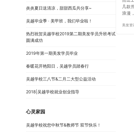
几款
炎炎夏日送清凉，甜甜西瓜共分享~
浪漫
海扎发
吴越毕业季 · 美甲班，我们毕业啦！
美发资
将左
头。 
热烈祝贺吴越学校2019第二期美发学员升班考试
即可。
圆满成功
马尾后
发辫
2019年第一期美发学员毕业
看这
出完
春暖花开艳阳日，吴越学员踏春行
步骤：
吴越学校三八节&二月二大型公益活动
从橡
ste
2018|吴越学校就业创业指导
可。 
半…
心灵家园
吴越学校祝您中秋节&教师节 双节快乐！