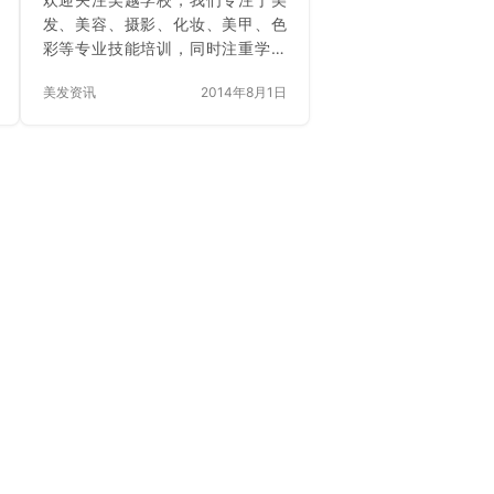
发、美容、摄影、化妆、美甲、色
彩等专业技能培训，同时注重学员
心态素质良好行为习惯的培养。学
美发资讯
2014年8月1日
习签合同，毕业有工作，就业创业
就选吴越！点击标题下方蓝色名字
即可关注吴越，每天获取最新业界
资讯！ 尴尬一：头发出油 明明每天
都有洗头，在烈日下一晒，原本乌
黑的一头秀发像是被烤过一般显出
几分油腻来。因为油腻而垮掉的造
型，还伴随着头屑增多、头痒难忍
等等不能启齿的尴尬，瞬间让人乱
了心神、失了自信。甚至还有不明
所以的同事善意的提醒：“嗨，你是
不是该洗头了。”这简直没法忍！ 解
决方案：选…