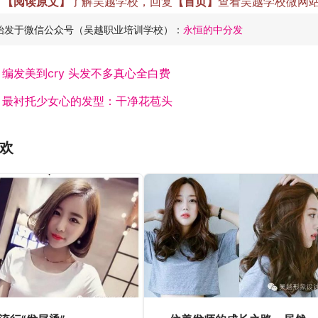
方
【阅读原文】
了解吴越学校，回复
【首页】
查看吴越学校微网
始发于微信公众号（吴越职业培训学校）：
永恒的中分发
：
编发美到cry 头发不多真心全白费
：
最衬托少女心的发型：干净花苞头
欢