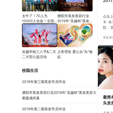
201
太牛了！70人为
濮阳市美发美容行业
点击上
10000人化妆！全国
2019年“吴越杯”美发
☀ 
关注的盛事你知道吗？
美容大赛圆满闭幕
院，
技能
美发资
妆、
保健
计中
吴越学校三八节&二月
义务理发 爱心从“头”做
验积
二大型公益活动
起
举，
内外
校园生活
上高
名热线
2019年第三期美发学员毕业
www
阅读原
濮阳市美发美容行业2019年“吴越杯”美发美容大
最简
赛圆满闭幕
头发
2019年第二期美发学员毕业
点击上