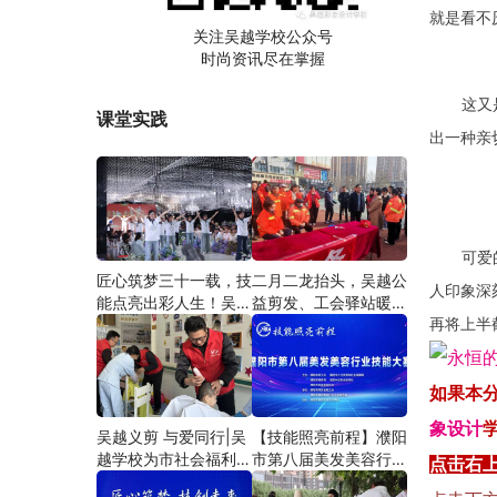
就是看不
关注吴越学校公众号
时尚资讯尽在掌握
这又
课堂实践
出一种亲
可爱
匠心筑梦三十一载，技
二月二龙抬头，吴越公
人印象深
能点亮出彩人生！吴越
益剪发、工会驿站暖人
学校2026年学员学习
心——义务剪发情暖户
再将上半
成果汇报会圆满成功！
外劳动者
如果本
象设计
吴越义剪 与爱同行|吴
【技能照亮前程】濮阳
越学校为市社会福利院
市第八届美发美容行业
点击右
爱心义剪
技能大赛圆满闭幕