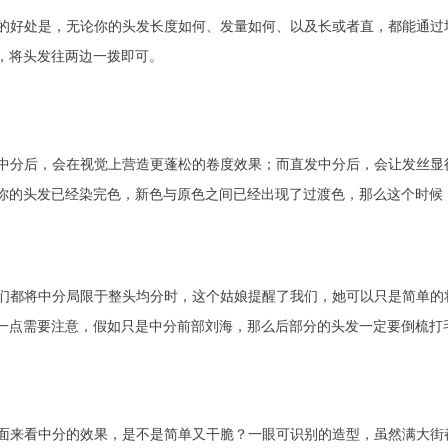
的好处是，无论你的头发长度如何、发量如何、以及长或者直，都能通过
开，将头发往两边一拨即可。
中分后，会在视觉上营造更蓬松的卷度效果；而直发中分后，会让发丝显
你的头发已经染完色，新色与原色之间已经出现了过渡色，那么这个时候
们都将中分局限于整头均分时，这个姑娘提醒了我们，她可以只是简单的
一点需要注意，假如只是中分前部刘海，那么后部分的头发一定要倒梳打
面来看中分的效果，是不是简单又干脆？一眼可识别的造型，虽然满大街