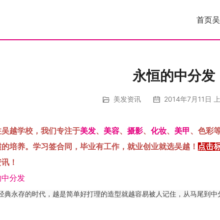
首页
吴
永恒的中分发
美发资讯
2014年7月11日 上
注吴越学校，我们专注于
美发
、
美容
、
摄影
、
化妆
、
美甲
、色彩
惯的培养。学习签合同，毕业有工作，就业创业就选吴越！
点击
资讯！
经典永存的时代，越是简单好打理的造型就越容易被人记住，从马尾到中