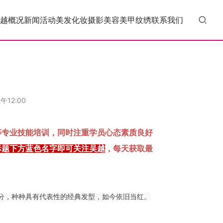
越概况
新闻活动
美发
化妆
摄影
美容
美甲
纹绣
联系我们
午12:00
等专业技能培训，同时注重学员心态素质良好
标题下方蓝色名字即可关注吴越
，每天获取最
分，种种具有代表性的经典发型，如今依旧当红。