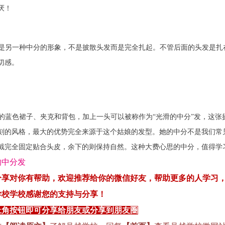
厌！
是另一种中分的形象，不是披散头发而是完全扎起。不管后面的头发是扎
切感。
的蓝色裙子、夹克和背包，加上一头可以被称作为“光滑的中分”发，这
刻的风格，最大的优势完全来源于这个姑娘的发型。她的中分不是我们常
截完全固定贴合头皮，余下的则保持自然。这种大费心思的中分，值得学
分享对你有帮助，
欢迎
推荐
给你
的微信好友，
帮
助更多的人
学习
学校
学
校感
谢您
的支持
与
分享！
上角按钮即可分享给朋友或分享到朋友圈