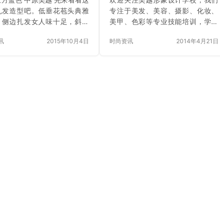
扎发造型吧。低垂花苞头典雅
专注于美发、美容、摄影、化妆、
，侧边扎发女人味十足，斜刘
美甲、色彩等专业技能培训，学习
甜美时尚。 步骤： step1：
签合同，毕业有工作。点击图片上
讯
2015年10月4日
时尚资讯
2014年4月21日
侧的头发扭转后别在右侧肩
方名字即可关注吴越，每天获取最
step2：再用黑色细发夹固定
新业界资讯！ 2、护发食物之二：
 步骤： step1：将头发绑成
绿色蔬菜&黄色水果 缺乏维生
扭转成发辫。 step2：再将
素也容易造成头发没有光泽。如维
缠绕成发髻固定即可。 再来看
生素B具有促进头发生长，使头发呈
款发髻扎发，侧分长刘海勾勒
现自然光泽的功效，而维生素C可以
美的脸部线条，清爽又优雅。
活化微血管壁，使头发能够顺利地
 step1：将头发绑成马尾后
吸收血液中的营养。所以，平常多
皮筋上方挖出一个洞。
食用富含维生素的蔬菜和水果，如
p2：将发辫从中穿插过来拉扯即
菠菜、韭菜、芹菜、芒果、香蕉
步骤： step1：将头发绑成
等，不但能美化皮肤、同时它还对
头发恢复健康亮泽有事半功倍的效
果。 …