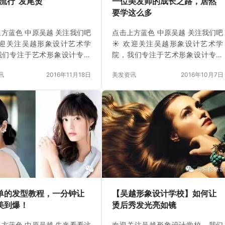
7流行“发尾烫”
一位美发师的成长之路，居然
要学这么多
方蓝色 中原吴越 关注我们吧
点击上方蓝色 中原吴越 关注我们吧
欢迎关注吴越形象设计艺术学
☀ 欢迎关注吴越形象设计艺术学
我们专注于艺术形象设计专业
院，我们专注于艺术形象设计专业
培训，开设美发、美容、化
技能培训，开设美发、美容、化
讯
2016年11月18日
美发资讯
2016年10月7日
摄影、美甲、色彩顾问、中医
妆、摄影、美甲、色彩顾问、中医
理疗、形象设计大专、形象设
保健理疗、形象设计大专、形象设
专等专业。二十年成功教育经
计中专等专业。二十年成功教育经
累，专业教育与素质教育并
验积累，专业教育与素质教育并
强化店务实战教学，数百家国
举，强化店务实战教学，数百家国
优秀企业鉴约。选择吴越，踏
内外优秀企业鉴约。选择吴越，踏
薪就业，成功创业直通车。 报
上高薪就业，成功创业直通车。 报
：400-0393-997 网站：
名热线：400-0393-997 网站：
.hnwuyue.com 点击文章下方
www.hnwuyue.com 点击文章下方
文即可在线报名 &nbsp…
阅读原文即可在线报名 &nbsp…
单的发型教程，一分钟让
【吴越形象设计学校】如何让
美到爆！
烫后秀发光亮如镜
方蓝色 中原吴越 先来看看这
欢迎关注吴越形象设计学校，我们