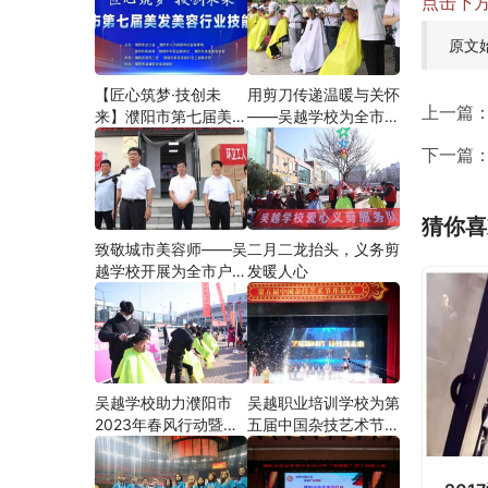
点击下
原文
【匠心筑梦·技创未
用剪刀传递温暖与关怀
上一篇
来】濮阳市第七届美发
——吴越学校为全市户
美容行业技能大赛在市
外劳动者爱心义剪
下一篇
工人文化宫隆重举行
猜你喜
致敬城市美容师——吴
二月二龙抬头，义务剪
越学校开展为全市户外
发暖人心
劳动者爱心义剪活动
吴越学校助力濮阳市
吴越职业培训学校为第
2023年春风行动暨就
五届中国杂技艺术节加
业援助月”首场新春招
油添彩
聘会活动