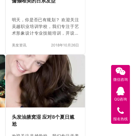
慵懒唯美的日系发型
明天，你是否已有规划？ 欢迎关注
吴越职业培训学校，我们专注于艺
术形象设计专业技能培训，开设美
发、美容、化妆、摄影、美甲、色
美发资讯
2018年10月26日
彩顾问、中医保健理疗、与技师学
院合作开设形象设计中专等专业。
二十三年成功教育经验积累，专业
教育与素质教育并举，强化店务实
战教学。选择吴越，踏上高薪就
业，成功创业直通车。 二十多年
微信咨询
来，我们每一天都在创新 选择吴
越，梦想就此起航 美发课程 美容课
QQ咨询
程 化妆课程 &nbsp…
头发油腋窝湿 应对8个夏日尴
报名热线
尬
欢迎关注吴越学校，我们专注于美