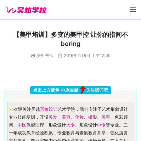
【美甲培训】多变的美甲控 让你的指间不
boring
美甲资讯
2016年7月8日 上午12:00
点击上方蓝色 中原吴越
关注我们吧
☀
欢迎关注吴越
形象设计
艺术学院，我们专注于艺术形象设计
专业技能培训，开设
美发
、
美容
、
化妆
、
摄影
、
美甲
、色彩顾
问、
中医
保健理疗、形象设计
大专
、形象设计
中专
等专业。二
十年成功教育经验积累，专业教育与素质教育并举，强化店务
实战教学，数百家国内外优秀企业鉴约。选择吴越，踏上高薪