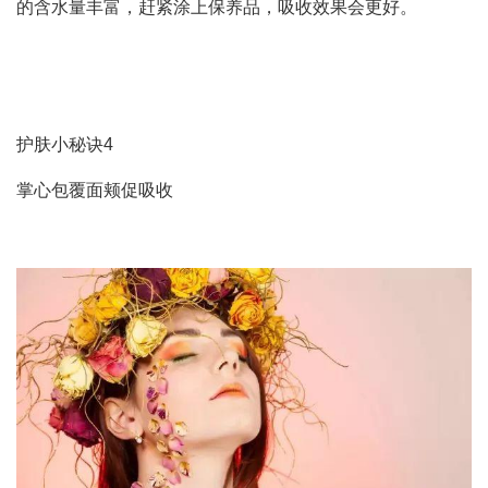
的含水量丰富，赶紧涂上保养品，吸收效果会更好。
护肤小秘诀4
掌心包覆面颊促吸收