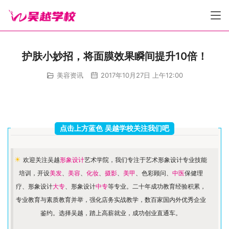
护肤小妙招，将面膜效果瞬间提升10倍！
美容资讯
2017年10月27日 上午12:00
点击上方蓝色 吴越学校关注我们吧
☀ 
欢迎关注吴越
形象设计
艺术学院，我们专注于艺术形象设计专业技能
培训，开设
美发
、
美容
、
化妆
、
摄影
、
美甲
、色彩顾问、
中医
保健理
疗、形象设计
大专
、形象设计
中专
等专业。二十年成功教育经验积累，
专业教育与素质教育并举，强化店务实战教学，数百家国内外优秀企业
鉴约。选择吴越，踏上高薪就业，成功创业直通车。