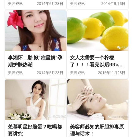
美容资讯
2014年6月23日
美容资讯
2014年6月6日
李湘怀二胎 掀“准星妈”孕
女人太需要一个柠檬
期护肤热潮
了！！！看完以后99%的
人都买柠檬去了！
美容资讯
2014年5月23日
美容资讯
2015年11月28日
羡慕明星好脸蛋？吃喝都
美容师必知的肝胆排毒原
要讲究
理与话术！