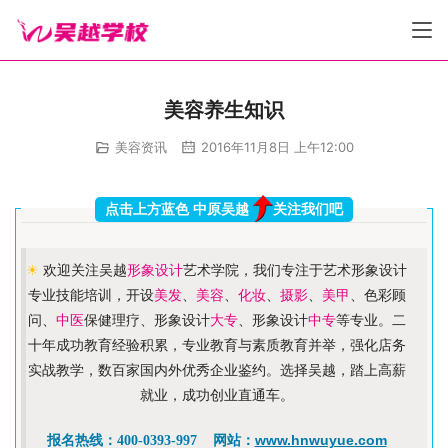
美容养生知识
美容资讯
2016年11月8日 上午12:00
点击上方蓝色 中原吴越
关注我们吧
☀
欢迎关注吴越
形象设计
艺术学院，我们专注于艺术形象设计
专业技能培训，开设
美发
、
美容
、
化妆
、
摄影
、
美甲
、色彩顾
问、
中医
保健理疗、形象设计
大专
、形象设计
中专
等专业。二
十年成功教育经验积累，专业教育与素质教育并举，强化店务
实战教学，数百家国内外优秀企业鉴约。选择吴越，踏上高薪
就业，成功创业直通车。
www.hnwuyue.com
报名热线：400-0393-997 网站：