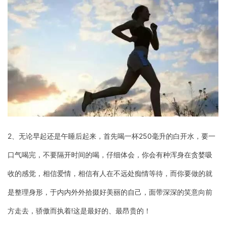
2、无论早起还是午睡后起来，首先喝一杯250毫升的白开水，要一
口气喝完，不要隔开时间的喝，仔细体会，你会有种浑身在贪婪吸
收的感觉，相信爱情，相信有人在不远处痴情等待，而你要做的就
是整理身形，于内内外外拾掇好美丽的自己，面带深深的笑意向前
方走去，骄傲而执着!这是最好的、最昂贵的！