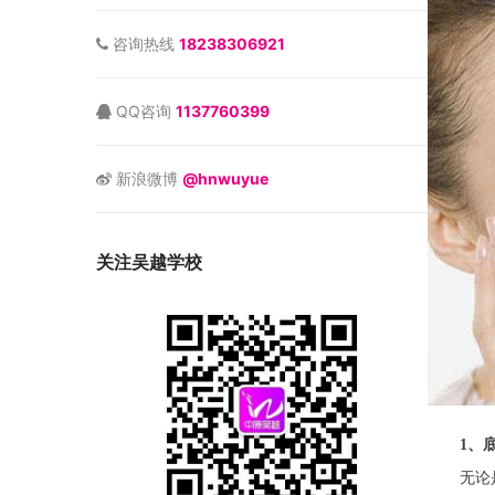
咨询热线
18238306921
QQ咨询
1137760399
新浪微博
@hnwuyue
关注吴越学校
1、
无论