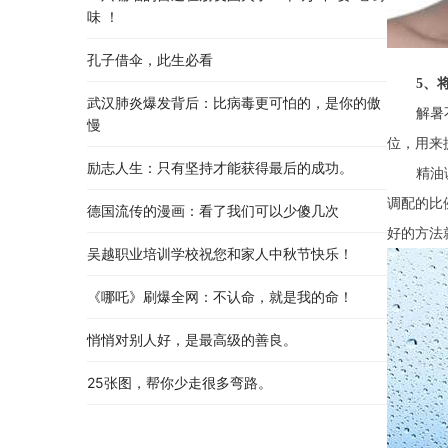
味 ！
孔子借伞，此生必看
5、
武汉肺炎爆发背后：比病毒更可怕的，是你的傲
解暑
慢
位，用来
励志人生：只有坚持才能获得最后的成功。
精油
调配的比
德国流传的漫画：看了我们可以少傻几次
好的方法
吴越职业培训学校祝您和家人中秋节快乐​！​
《哪吒》刷爆全网：不认命，就是我的命！
悄悄对别人好，是最高级的善良。
25张图，帮你少走很多弯路。