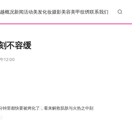
越概况
新闻活动
美发
化妆
摄影
美容
美甲
纹绣
联系我们
刻不容缓
午12:00
三分钟里都快要被烤化了，看来解救肌肤与火热之中刻
。