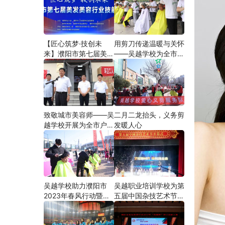
【匠心筑梦·技创未
用剪刀传递温暖与关怀
来】濮阳市第七届美发
——吴越学校为全市户
美容行业技能大赛在市
外劳动者爱心义剪
工人文化宫隆重举行
致敬城市美容师——吴
二月二龙抬头，义务剪
越学校开展为全市户外
发暖人心
劳动者爱心义剪活动
吴越学校助力濮阳市
吴越职业培训学校为第
2023年春风行动暨就
五届中国杂技艺术节加
业援助月”首场新春招
油添彩
聘会活动