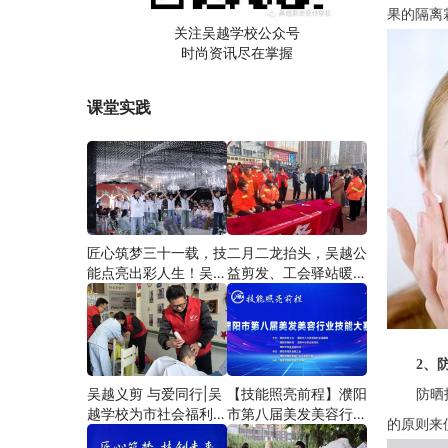
果的隔离
关注吴越学校公众号
时尚资讯尽在掌握
课堂实践
匠心筑梦三十一载，技
二月二龙抬头，吴越公
能点亮出彩人生！吴越
益剪发、工会驿站暖人
学校2026年学员学习
心——义务剪发情暖户
成果汇报会圆满成功！
外劳动者
2、
吴越义剪 与爱同行|吴
【技能照亮前程】濮阳
防晒
越学校为市社会福利院
市第八届美发美容行业
的原则来
爱心义剪
技能大赛圆满闭幕