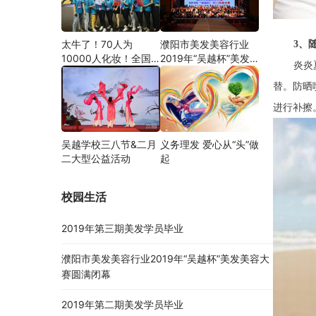
3、
太牛了！70人为
濮阳市美发美容行业
10000人化妆！全国
2019年“吴越杯”美发
炎炎
关注的盛事你知道吗？
美容大赛圆满闭幕
替。防晒
进行补擦
吴越学校三八节&二月
义务理发 爱心从“头”做
二大型公益活动
起
校园生活
2019年第三期美发学员毕业
濮阳市美发美容行业2019年“吴越杯”美发美容大
赛圆满闭幕
2019年第二期美发学员毕业