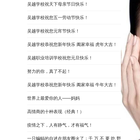
吴越学校祝天下母亲节日快乐！
吴越学校祝您五一劳动节快乐！
吴越学校祝您元宵节快乐！
吴越学校恭祝您新年快乐 阖家幸福 虎年大吉！
吴越职业培训学校祝您元旦快乐！
努力的你，真了不起！
吴越学校恭祝您新年快乐 阖家幸福 牛年大吉！
世界上最爱你的人——妈妈
高情商的十种表现（经典！）
疫情之下，人有静气，才有福气！
一只蝙蝠的自述在朋友圈火了：千 万 不 要 吃 野