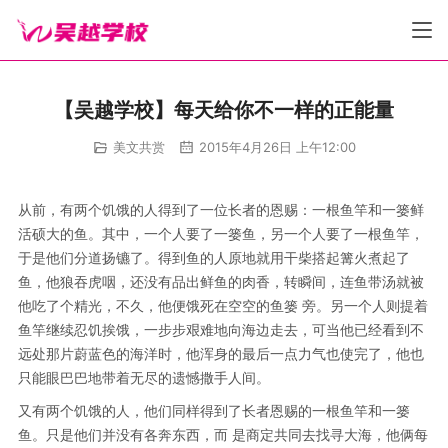
【吴越学校】每天给你不一样的正能量
美文共赏
2015年4月26日 上午12:00
从前，有两个饥饿的人得到了一位长者的恩赐：一根鱼竿和一篓鲜
活硕大的鱼。其中，一个人要了一篓鱼，另一个人要了一根鱼竿，
于是他们分道扬镳了。得到鱼的人原地就用干柴搭起篝火煮起了
鱼，他狼吞虎咽，还没有品出鲜鱼的肉香，转瞬间，连鱼带汤就被
他吃了个精光，不久，他便饿死在空空的鱼篓 旁。另一个人则提着
鱼竿继续忍饥挨饿，一步步艰难地向海边走去，可当他已经看到不
远处那片蔚蓝色的海洋时，他浑身的最后一点力气也使完了，他也
只能眼巴巴地带着无尽的遗憾撒手人间。
又有两个饥饿的人，他们同样得到了长者恩赐的一根鱼竿和一篓
鱼。只是他们并没有各奔东西，而 是商定共同去找寻大海，他俩每