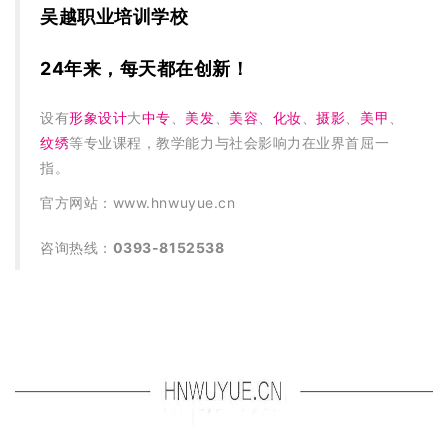
吴越职业培训学校
24年来，每天都在创新！
设有
形象设计
大
中专
、
美发
、
美容
、
化妆
、
摄影
、
美甲
、
纹绣
等专业课程，教学能力与社会影响力在业界首屈一
指。
官方网站：www.hnwuyue.cn
咨询热线：
0393-8152538