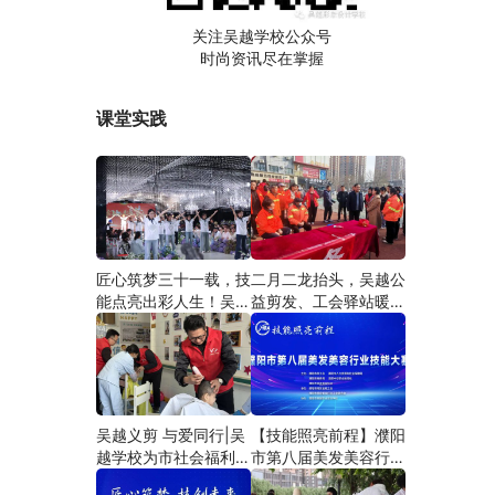
关注吴越学校公众号
时尚资讯尽在掌握
课堂实践
匠心筑梦三十一载，技
二月二龙抬头，吴越公
能点亮出彩人生！吴越
益剪发、工会驿站暖人
学校2026年学员学习
心——义务剪发情暖户
成果汇报会圆满成功！
外劳动者
吴越义剪 与爱同行|吴
【技能照亮前程】濮阳
越学校为市社会福利院
市第八届美发美容行业
爱心义剪
技能大赛圆满闭幕