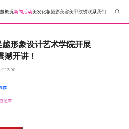
越概况
新闻活动
美发
化妆
摄影
美容
美甲
纹绣
联系我们
手吴越形象设计艺术学院开展
震撼开讲！
午12:00
术学院
直通车