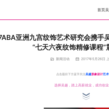
首页
吴
17ABA亚洲九宫纹饰艺术研究会携
“七天六夜纹饰精修课程”
新闻活动
2017年5月26日 上
点击题目下方蓝字关注
吴越
形象设计
艺
选择吴越，踏上高薪就业，成功创业