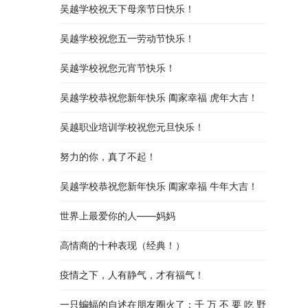
吴越学校祝天下母亲节日快乐！
吴越学校祝您五一劳动节快乐！
吴越学校祝您元宵节快乐！
吴越学校恭祝您新年快乐 阖家幸福 虎年大吉！
吴越职业培训学校祝您元旦快乐！
努力的你，真了不起！
吴越学校恭祝您新年快乐 阖家幸福 牛年大吉！
世界上最爱你的人——妈妈
高情商的十种表现（经典！）
疫情之下，人有静气，才有福气！
一只蝙蝠的自述在朋友圈火了：千 万 不 要 吃 野