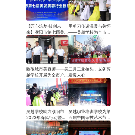
【匠心筑梦·技创未
用剪刀传递温暖与关怀
来】濮阳市第七届美发
——吴越学校为全市户
美容行业技能大赛在市
外劳动者爱心义剪
工人文化宫隆重举行
致敬城市美容师——吴
二月二龙抬头，义务剪
越学校开展为全市户外
发暖人心
劳动者爱心义剪活动
吴越学校助力濮阳市
吴越职业培训学校为第
2023年春风行动暨就
五届中国杂技艺术节加
业援助月”首场新春招
油添彩
聘会活动