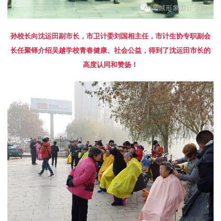
孙校长向
沈运田副市长，市卫计委刘国相主任，市计生协专职副会
长
任聚铎
介绍吴越学校青春健康、社会公益
，得到了
沈运田市长
的
高度认同和赞扬！