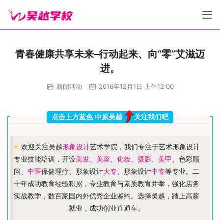
青春健康共享未来–行动起来、向“零”艾滋迈
进。
新闻活动
2016年12月1日 上午12:00
点击上方蓝色 中原吴越
关注我们吧
☀
欢迎关注吴越
形象设计
艺术学院，我们专注于艺术形象设计
专业技能培训，开设
美发
、
美容
、
化妆
、
摄影
、
美甲
、色彩顾
问、
中医
保健理疗、形象设计
大专
、形象设计
中专
等专业。二
十年成功教育经验积累，专业教育与素质教育并举，强化店务
实战教学，数百家国内外优秀企业鉴约。选择吴越，踏上高薪
就业，成功创业直通车。