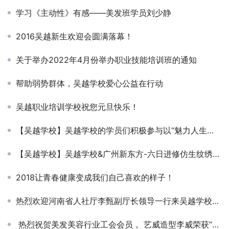
学习《主动性》有感——美发班学员刘少静
2016吴越新生欢迎会圆满落幕！
关于举办2022年4月份举办职业技能培训班的通知
帮助弱势群体，吴越学校爱心公益在行动
吴越职业培训学校祝您元旦快乐！
【吴越学校】吴越学校的学员们积极参与以“魅力人生优雅绽放”为主题的2015年全市女企业家协会年会。
【吴越学校】吴越学校&广州新东方-六日进修仿生纹绣课程圆满结束
2018让青春健康变成我们自己喜欢的样子！
热烈欢迎河南省人社厅李甄副厅长领导一行来吴越学校调研
热烈祝贺美发美容行业工会会员， 艺威造型李威荣获“濮阳工匠”荣誉称号！