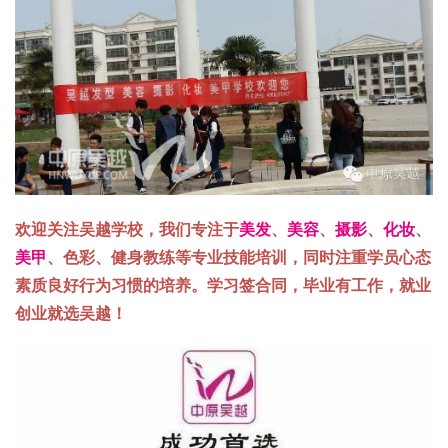
欢迎关注吴越学校，我们专注于
美发
、
美容
、
摄影
、
化妆
、
美甲
、色彩、健身教练等专业技能培训，同时注重学员心态
素质良好行为习惯的培养。学习签合同，毕业有工作，就业
创业就选吴越！