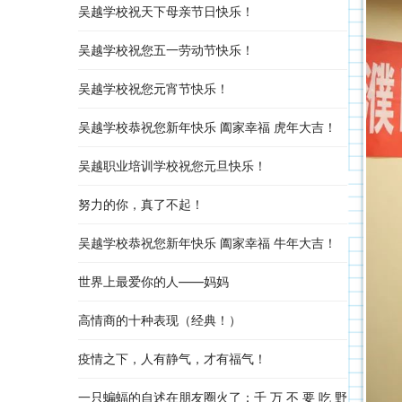
吴越学校祝天下母亲节日快乐！
吴越学校祝您五一劳动节快乐！
吴越学校祝您元宵节快乐！
吴越学校恭祝您新年快乐 阖家幸福 虎年大吉！
吴越职业培训学校祝您元旦快乐！
努力的你，真了不起！
吴越学校恭祝您新年快乐 阖家幸福 牛年大吉！
世界上最爱你的人——妈妈
高情商的十种表现（经典！）
疫情之下，人有静气，才有福气！
一只蝙蝠的自述在朋友圈火了：千 万 不 要 吃 野