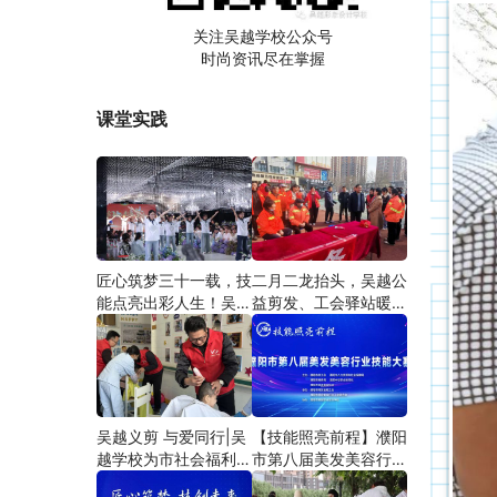
关注吴越学校公众号
时尚资讯尽在掌握
课堂实践
匠心筑梦三十一载，技
二月二龙抬头，吴越公
能点亮出彩人生！吴越
益剪发、工会驿站暖人
学校2026年学员学习
心——义务剪发情暖户
成果汇报会圆满成功！
外劳动者
吴越义剪 与爱同行|吴
【技能照亮前程】濮阳
越学校为市社会福利院
市第八届美发美容行业
爱心义剪
技能大赛圆满闭幕