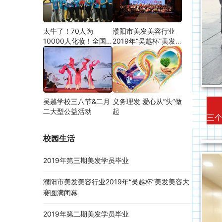
太牛了！70人为
濮阳市美发美容行业
10000人化妆！全国
2019年“吴越杯”美发
关注的盛事你知道吗？
美容大赛圆满闭幕
吴越学校三八节&二月
义务理发 爱心从“头”做
在
二大型公益活动
起
三
校园生活
2019年第三期美发学员毕业
濮阳市美发美容行业2019年“吴越杯”美发美容大
赛圆满闭幕
2019年第二期美发学员毕业