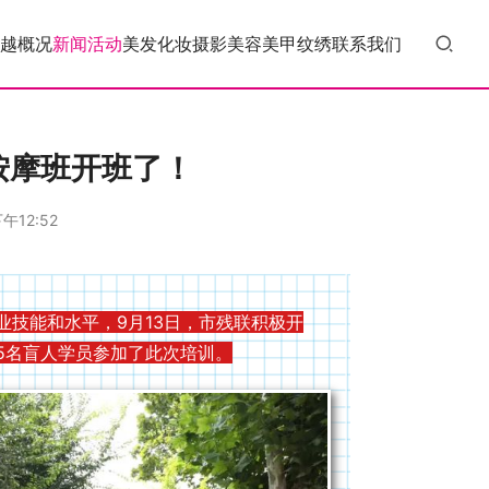
越概况
新闻活动
美发
化妆
摄影
美容
美甲
纹绣
联系我们
按摩班开班了！
午12:52
技能和水平，9月13日，市残联积极开
5名盲人学员参加了此次培训。