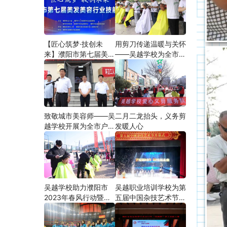
【匠心筑梦·技创未
用剪刀传递温暖与关怀
来】濮阳市第七届美发
——吴越学校为全市户
美容行业技能大赛在市
外劳动者爱心义剪
工人文化宫隆重举行
致敬城市美容师——吴
二月二龙抬头，义务剪
越学校开展为全市户外
发暖人心
劳动者爱心义剪活动
吴越学校助力濮阳市
吴越职业培训学校为第
2023年春风行动暨就
五届中国杂技艺术节加
业援助月”首场新春招
油添彩
聘会活动