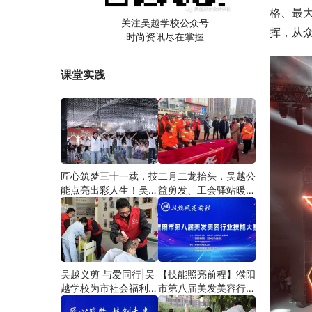
格、最
关注吴越学校公众号
挥，从
时尚资讯尽在掌握
课堂实践
匠心筑梦三十一载，技
二月二龙抬头，吴越公
能点亮出彩人生！吴越
益剪发、工会驿站暖人
学校2026年学员学习
心——义务剪发情暖户
成果汇报会圆满成功！
外劳动者
吴越义剪 与爱同行|吴
【技能照亮前程】濮阳
越学校为市社会福利院
市第八届美发美容行业
爱心义剪
技能大赛圆满闭幕