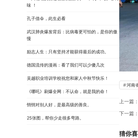
味 ！
孔子借伞，此生必看
武汉肺炎爆发背后：比病毒更可怕的，是你的傲
慢
励志人生：只有坚持才能获得最后的成功。
德国流传的漫画：看了我们可以少傻几次
吴越职业培训学校祝您和家人中秋节快乐​！​
河南
《哪吒》刷爆全网：不认命，就是我的命！
上一篇
悄悄对别人好，是最高级的善良。
下一篇
25张图，帮你少走很多弯路。
猜你喜