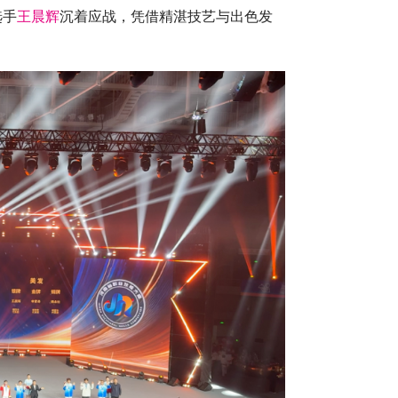
选手
王晨辉
沉着应战，凭借精湛技艺与出色发