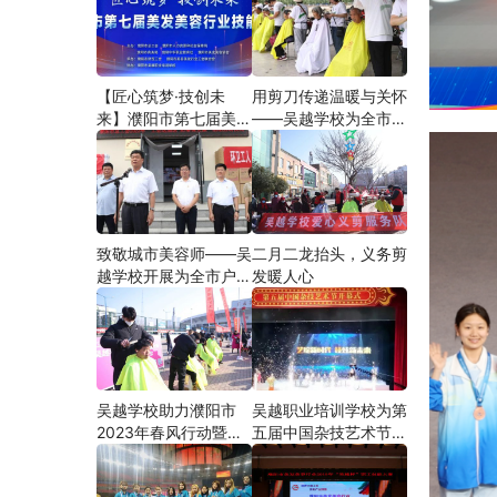
【匠心筑梦·技创未
用剪刀传递温暖与关怀
来】濮阳市第七届美发
——吴越学校为全市户
美容行业技能大赛在市
外劳动者爱心义剪
工人文化宫隆重举行
致敬城市美容师——吴
二月二龙抬头，义务剪
越学校开展为全市户外
发暖人心
劳动者爱心义剪活动
吴越学校助力濮阳市
吴越职业培训学校为第
2023年春风行动暨就
五届中国杂技艺术节加
业援助月”首场新春招
油添彩
聘会活动