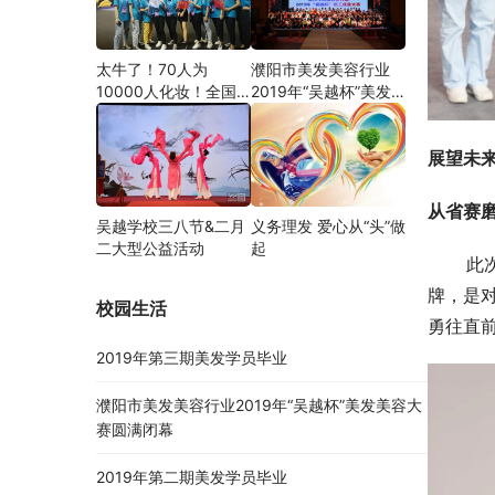
太牛了！70人为
濮阳市美发美容行业
10000人化妆！全国
2019年“吴越杯”美发
关注的盛事你知道吗？
美容大赛圆满闭幕
展望未
从省赛
吴越学校三八节&二月
义务理发 爱心从“头”做
二大型公益活动
起
    
牌，是
校园生活
勇往直
2019年第三期美发学员毕业
濮阳市美发美容行业2019年“吴越杯”美发美容大
赛圆满闭幕
2019年第二期美发学员毕业