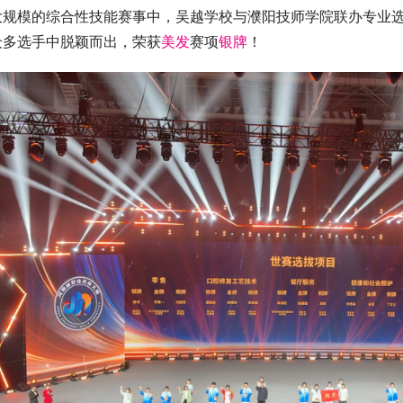
大规模的综合性技能赛事中，吴越学校与濮阳技师学院联办专业
众多选手中脱颖而出，荣获
美发
赛项
银牌
！