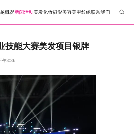
越概况
新闻活动
美发
化妆
摄影
美容
美甲
纹绣
联系我们
业技能大赛美发项目银牌
下午3:36